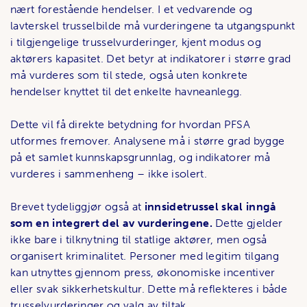
nært forestående hendelser. I et vedvarende og
lavterskel trusselbilde må vurderingene ta utgangspunkt
i tilgjengelige trusselvurderinger, kjent modus og
aktørers kapasitet. Det betyr at indikatorer i større grad
må vurderes som til stede, også uten konkrete
hendelser knyttet til det enkelte havneanlegg.
Dette vil få direkte betydning for hvordan PFSA
utformes fremover. Analysene må i større grad bygge
på et samlet kunnskapsgrunnlag, og indikatorer må
vurderes i sammenheng – ikke isolert.
Brevet tydeliggjør også at
innsidetrussel skal inngå
som en integrert del av vurderingene.
Dette gjelder
ikke bare i tilknytning til statlige aktører, men også
organisert kriminalitet. Personer med legitim tilgang
kan utnyttes gjennom press, økonomiske incentiver
eller svak sikkerhetskultur. Dette må reflekteres i både
trusselvurderinger og valg av tiltak.