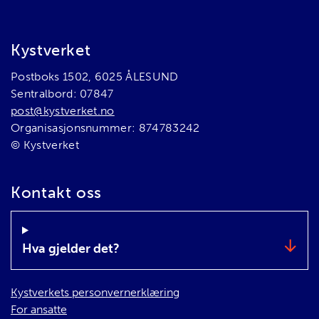
Bunnområde
Kystverket
Postboks 1502, 6025 ÅLESUND
Sentralbord: 07847
post@kystverket.no
Organisasjonsnummer: 874783242
© Kystverket
Kontakt oss
Hva gjelder det?
Kystverkets personvernerklæring
For ansatte