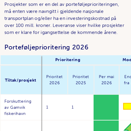
Prosjekter som er en del av porteføljeprioriteringen,
må enten være navngitt i gjeldende nasjonale
transportplan og/eller ha en investeringskostnad på
over 100 mill. kroner. Leveranse viser hvilke prosjekter
som er klare for igangsettelse de kommende årene.
Porteføljeprioritering 2026
Prioritering
Mod
Prioritet
Prioritet
Per mai
End
Tiltak/prosjekt
2026
2025
2026
fra 
Forskuttering
1
1
av Gamvik
fiskerihavn