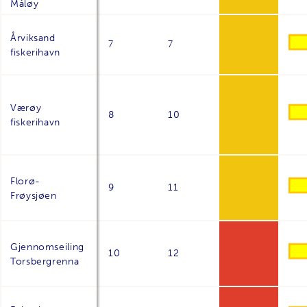
Måløy
Årviksand
7
7
fiskerihavn
Værøy
8
10
fiskerihavn
Florø-
9
11
Frøysjøen
Gjennomseiling
10
12
Torsbergrenna