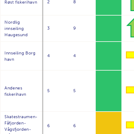
2
8
Røst fiskerihavn
Nordlig
3
9
innseiling
Haugesund
Innseiling Borg
4
4
havn
Andenes
5
5
fiskerihavn
Skatestraumen-
Fåfjorden-
6
6
Vågsfjorden-