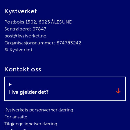
Bunnområde
Kystverket
Postboks 1502, 6025 ÅLESUND
Sentralbord: 07847
post@kystverket.no
Organisasjonsnummer: 874783242
© Kystverket
Kontakt oss
Hva gjelder det?
Kystverkets personvernerklæring
For ansatte
Tilgjengelighetserklæring