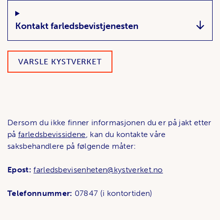
Relaterte lenker
Hva gjelder det?;
Kontakt farledsbevistjenesten
VARSLE KYSTVERKET
Dersom du ikke finner informasjonen du er på jakt etter
på
farledsbevissidene
, kan du kontakte våre
saksbehandlere på følgende måter:
Epost:
farledsbevisenheten@kystverket.no
Telefonnummer:
07847 (i kontortiden)