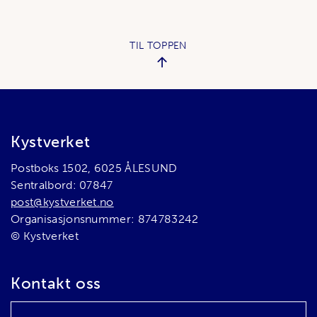
TIL TOPPEN
Bunnområde
Kystverket
Postboks 1502, 6025 ÅLESUND
Sentralbord: 07847
post@kystverket.no
Organisasjonsnummer: 874783242
© Kystverket
Kontakt oss