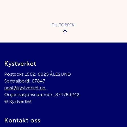
TIL TOPPEN
Bunnområde
Kystverket
Postboks 1502, 6025 ÅLESUND
Sentralbord: 07847
post@kystverket.no
Organisasjonsnummer: 874783242
© Kystverket
Kontakt oss