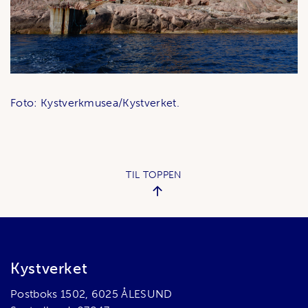
Foto: Kystverkmusea/Kystverket.
TIL TOPPEN
Bunnområde
Kystverket
Postboks 1502, 6025 ÅLESUND