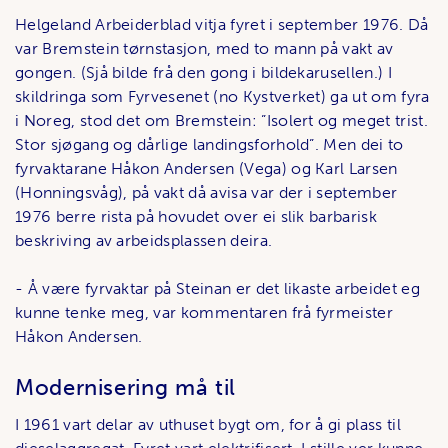
Helgeland Arbeiderblad vitja fyret i september 1976. Då
var Bremstein tørnstasjon, med to mann på vakt av
gongen. (Sjå bilde frå den gong i bildekarusellen.) I
skildringa som Fyrvesenet (no Kystverket) ga ut om fyra
i Noreg, stod det om Bremstein: ”Isolert og meget trist.
Stor sjøgang og dårlige landingsforhold”. Men dei to
fyrvaktarane Håkon Andersen (Vega) og Karl Larsen
(Honningsvåg), på vakt då avisa var der i september
1976 berre rista på hovudet over ei slik barbarisk
beskriving av arbeidsplassen deira.
- Å være fyrvaktar på Steinan er det likaste arbeidet eg
kunne tenke meg, var kommentaren frå fyrmeister
Håkon Andersen.
Modernisering må til
I 1961 vart delar av uthuset bygt om, for å gi plass til