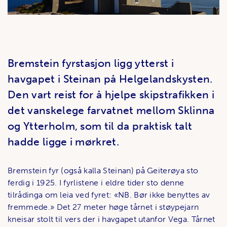
Bremstein fyrstasjon ligg ytterst i
havgapet i Steinan på Helgelandskysten.
Den vart reist for å hjelpe skipstrafikken i
det vanskelege farvatnet mellom Sklinna
og Ytterholm, som til da praktisk talt
hadde ligge i mørkret.
Bremstein fyr (også kalla Steinan) på Geiterøya sto
ferdig i 1925. I fyrlistene i eldre tider sto denne
tilrådinga om leia ved fyret: «NB. Bør ikke benyttes av
fremmede.» Det 27 meter høge tårnet i støypejarn
kneisar stolt til vers der i havgapet utanfor Vega. Tårnet