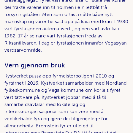
dieselaggregat. Fyret vart elektrifisert. I stille ver kunne
dei frakte varene inn til holmen i ein lettbåt frå
forsyningsbåten. Men som oftast måtte både nytt
mannskap og varer heisast opp på kaia med kran. I 1980
vart fyrstasjonen automatisert , og den vart avfolka i
1982. 17 år seinare vart fyrstasjonen freda av
Riksantikvaren. I dag er fyrstasjonen innanfor Vegaøyan
verdsarvområde.
Vern gjennom bruk
Kystverket pussa opp fyrmeisterboligen i 2010 og
fyrtårnet i 2016. Kystverket samarbeider med Nordland
fylkeskommune og Vega kommune om korleis fyret
vert tatt vare på. Kystverket jobbar med å få til
samarbeidsavtalar med lokale lag og
interesseorganisasjonar som kan vere med å
vedlikehalde fyra og gjere dei tilgjengelege for
allmennheita. Bremstein fyr er utleigd til
interessegruppa Bremstein Fyr DA i ti år mot at dei