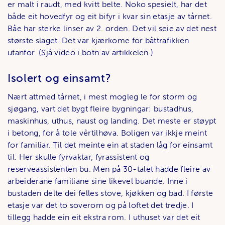
er malt i raudt, med kvitt belte. Noko spesielt, har det
både eit hovedfyr og eit bifyr i kvar sin etasje av tårnet.
Båe har sterke linser av 2. orden. Det vil seie av det nest
største slaget. Det var kjærkome for båttrafikken
utanfor. (Sjå video i botn av artikkelen.)
Isolert og einsamt?
Nært attmed tårnet, i mest mogleg le for storm og
sjøgang, vart det bygt fleire bygningar: bustadhus,
maskinhus, uthus, naust og landing. Det meste er støypt
i betong, for å tole vêrtilhøva. Boligen var ikkje meint
for familiar. Til det meinte ein at staden låg for einsamt
til. Her skulle fyrvaktar, fyrassistent og
reserveassistenten bu. Men på 30-talet hadde fleire av
arbeiderane familiane sine likevel buande. Inne i
bustaden delte dei felles stove, kjøkken og bad. I første
etasje var det to soverom og på loftet det tredje. I
tillegg hadde ein eit ekstra rom. I uthuset var det eit