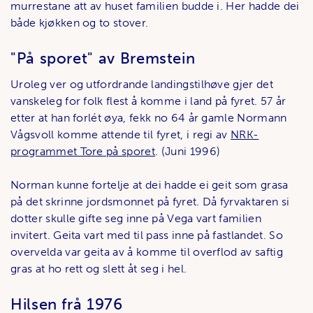
murrestane att av huset familien budde i. Her hadde dei
både kjøkken og to stover.
"På sporet" av Bremstein
Uroleg ver og utfordrande landingstilhøve gjer det
vanskeleg for folk flest å komme i land på fyret. 57 år
etter at han forlét øya, fekk no 64 år gamle Normann
Vågsvoll komme attende til fyret, i regi av
NRK-
programmet Tore på sporet
. (Juni 1996)
Norman kunne fortelje at dei hadde ei geit som grasa
på det skrinne jordsmonnet på fyret. Då fyrvaktaren si
dotter skulle gifte seg inne på Vega vart familien
invitert. Geita vart med til pass inne på fastlandet. So
overvelda var geita av å komme til overflod av saftig
gras at ho rett og slett åt seg i hel.
Hilsen frå 1976