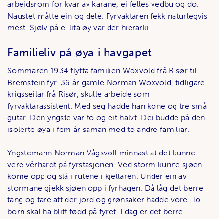
arbeidsrom for kvar av karane, ei felles vedbu og do.
Naustet måtte ein og dele. Fyrvaktaren fekk naturlegvis
mest. Sjølv på ei lita øy var der hierarki.
Familieliv på øya i havgapet
Sommaren 1934 flytta familien Woxvold frå Risør til
Bremstein fyr. 36 år gamle Norman Woxvold, tidligare
krigsseilar frå Risør, skulle arbeide som
fyrvaktarassistent. Med seg hadde han kone og tre små
gutar. Den yngste var to og eit halvt. Dei budde på den
isolerte øya i fem år saman med to andre familiar.
Yngstemann Norman Vågsvoll minnast at det kunne
vere vêrhardt på fyrstasjonen. Ved storm kunne sjøen
kome opp og slå i rutene i kjellaren. Under ein av
stormane gjekk sjøen opp i fyrhagen. Då låg det berre
tang og tare att der jord og grønsaker hadde vore. To
born skal ha blitt fødd på fyret. I dag er det berre