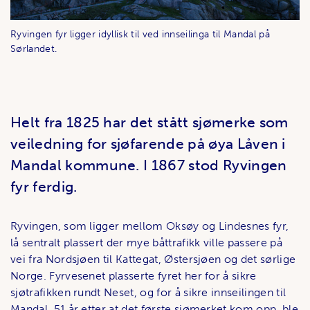
Ryvingen fyr ligger idyllisk til ved innseilinga til Mandal på
Sørlandet.
Helt fra 1825 har det stått sjømerke som
veiledning for sjøfarende på øya Låven i
Mandal kommune. I 1867 stod Ryvingen
fyr ferdig.
Ryvingen, som ligger mellom Oksøy og Lindesnes fyr,
lå sentralt plassert der mye båttrafikk ville passere på
vei fra Nordsjøen til Kattegat, Østersjøen og det sørlige
Norge. Fyrvesenet plasserte fyret her for å sikre
sjøtrafikken rundt Neset, og for å sikre innseilingen til
Mandal. 51 år etter at det første sjømerket kom opp, ble