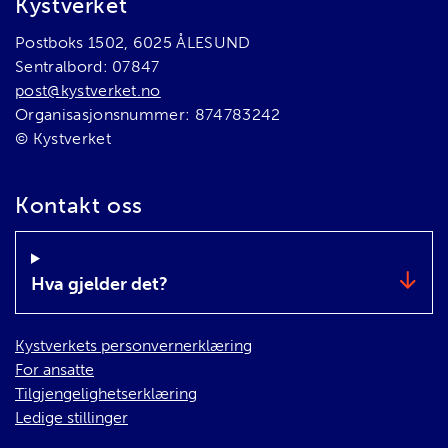
Bunnområde
Kystverket
Postboks 1502, 6025 ÅLESUND
Sentralbord: 07847
post@kystverket.no
Organisasjonsnummer: 874783242
© Kystverket
Kontakt oss
Hva gjelder det?
Kystverkets personvernerklæring
For ansatte
Tilgjengelighetserklæring
Ledige stillinger