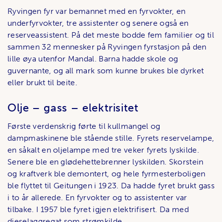
Ryvingen fyr var bemannet med en fyrvokter, en
underfyrvokter, tre assistenter og senere også en
reserveassistent. På det meste bodde fem familier og til
sammen 32 mennesker på Ryvingen fyrstasjon på den
lille øya utenfor Mandal. Barna hadde skole og
guvernante, og all mark som kunne brukes ble dyrket
eller brukt til beite.
Olje – gass – elektrisitet
Første verdenskrig førte til kullmangel og
dampmaskinene ble stående stille. Fyrets reservelampe,
en såkalt en oljelampe med tre veker fyrets lyskilde.
Senere ble en glødehettebrenner lyskilden. Skorstein
og kraftverk ble demontert, og hele fyrmesterboligen
ble flyttet til Geitungen i 1923. Da hadde fyret brukt gass
i to år allerede. En fyrvokter og to assistenter var
tilbake. I 1957 ble fyret igjen elektrifisert. Da med
dieselaggregat som strømkilde.