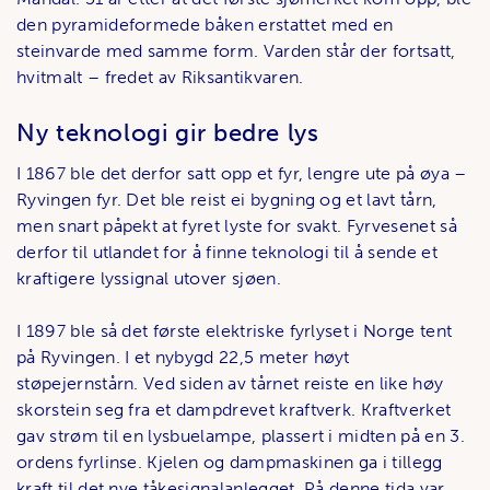
den pyramideformede båken erstattet med en
steinvarde med samme form. Varden står der fortsatt,
hvitmalt – fredet av Riksantikvaren.
Ny teknologi gir bedre lys
I 1867 ble det derfor satt opp et fyr, lengre ute på øya –
Ryvingen fyr. Det ble reist ei bygning og et lavt tårn,
men snart påpekt at fyret lyste for svakt. Fyrvesenet så
derfor til utlandet for å finne teknologi til å sende et
kraftigere lyssignal utover sjøen.
I 1897 ble så det første elektriske fyrlyset i Norge tent
på Ryvingen. I et nybygd 22,5 meter høyt
støpejernstårn. Ved siden av tårnet reiste en like høy
skorstein seg fra et dampdrevet kraftverk. Kraftverket
gav strøm til en lysbuelampe, plassert i midten på en 3.
ordens fyrlinse. Kjelen og dampmaskinen ga i tillegg
kraft til det nye tåkesignalanlegget. På denne tida var