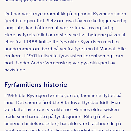
Det har vært mye dramatikk på og rundt Ryvingen siden
fyret ble opprettet. Selv om øya Låven ikke ligger særlig
langt ute, kan båtturen ut være strabasiøs og farlig.
Flere av fyrets folk har mistet sine liv i bølgene på vei til
eller fra. I 1888 kullseilte fyrvokter Syvertsen med to
ungdommer om bord på vei fra fyret inn til Mandal. Alle
omkom. I 1901 kullseilte fyrassisten Lorentsen og kom
bort. Under Andre Verdenskrig var øya okkupert av
nazistene.
Fyrfamiliens historie
I 1955 ble Ryvingen tørnstasjon og familiene flyttet på
land. Det samme året ble Rita Tove Dyrstad født. Hun
var datter av en av fyrvokterne. Hennes eldre søsken
trådd sine barnesko på fyrstasjonen. Rita (på et av
bildene i bildekarusellen) har aldri vært fastboende på
fyret, men var der ofte. Hennes kjærlighet og interesse