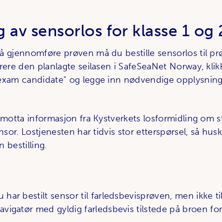
ng av sensorlos for klasse 1 og
å gjennomføre prøven må du bestille sensorlos til pr
rere den planlagte seilasen i SafeSeaNet Norway, klik
exam candidate" og legge inn nødvendige opplysning
 motta informasjon fra Kystverkets losformidling om s
ensor. Lostjenesten har tidvis stor etterspørsel, så hus
 bestilling.
har bestilt sensor til farledsbevisprøven, men ikke ti
vigatør med gyldig farledsbevis tilstede på broen for