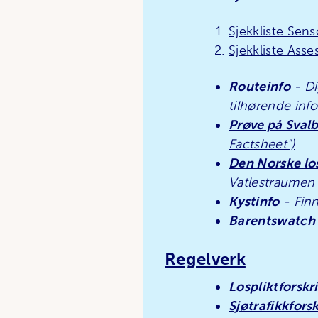
Sjekkliste Sens
Sjekkliste Asse
Routeinfo
- Di
tilhørende info
Prøve på Sval
Factsheet")
Den Norske lo
Vatlestraumen
Kystinfo
- Finn
Barentswatch
Regelverk
Lospliktforskr
Sjøtrafikkforsk