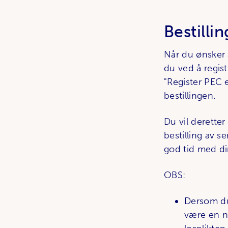
Bestilli
Når du ønsker 
du ved å regist
"Register PEC 
bestillingen.
Du vil deretter
bestilling av s
god tid med din
OBS:
Dersom du 
være en na