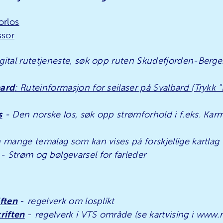
orlos
ssor
gital rutetjeneste, søk opp ruten Skudefjorden-Berge
bard
: Ruteinformasjon for seilaser på Svalbard (Trykk
s
- Den norske los, søk opp strømforhold i f.eks. Ka
 mange temalag som kan vises på forskjellige kartlag
- Strøm og bølgevarsel for farleder
iften
-
regelverk om losplikt
riften
-
regelverk i VTS område (se kartvising i www.