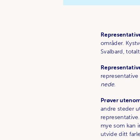
Representativ
områder. Kystve
Svalbard, total
Representative
representative
nede.
Prøver utenom
andre steder u
representative
mye som kan in
utvide ditt far