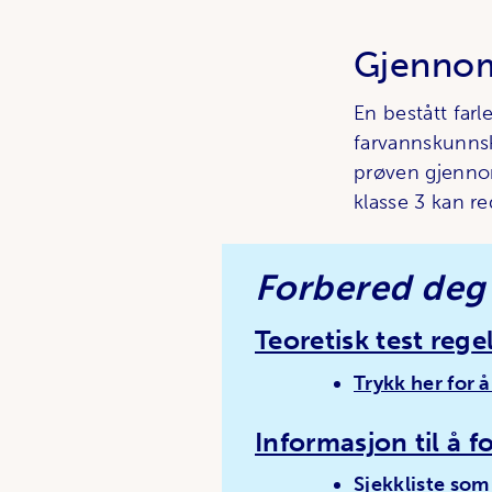
Gjennom
En bestått far
farvannskunnsk
prøven gjennomf
klasse 3 kan re
Forbered deg 
Teoretisk test reg
e
Trykk her for å
Informasjon til å f
Sjekkliste som