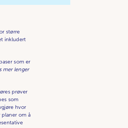
or større
t inkludert
rebaser som er
s mer lenger
øres prøver
gnes som
vgjøre hvor
r planer om å
esentative