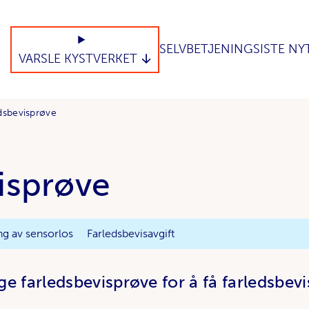
SELVBETJENING
SISTE NY
VARSLE KYSTVERKET
edsbevisprøve
isprøve
ing av sensorlos
Farledsbevisavgift
 farledsbevisprøve for å få farledsbevis 