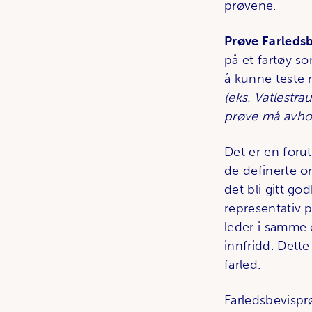
prøvene.
Prøve Farledsb
på et fartøy so
å kunne teste 
(eks. Vatlestr
prøve må avhol
Det er en foruts
de definerte o
det bli gitt go
representativ p
leder i samme 
innfridd. Dette
farled.
Farledsbevispr