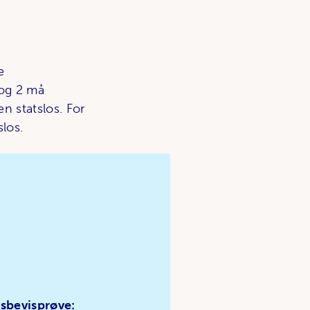
e
 og 2 må
n statslos. For
slos.
dsbevisprøve: