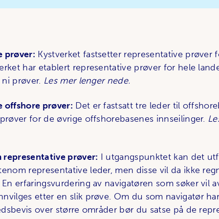
e prøver:
Kystverket fastsetter representative prøver f
rket har etablert representative prøver for hele lande
t ni prøver.
Les mer lenger nede.
 offshore prøver:
Det er fastsatt tre leder til offsho
 prøver for de øvrige offshorebasenes innseilinger.
Le
 representative prøver:
I utgangspunktet kan det utf
tenom representative leder, men disse vil da ikke re
. En erfaringsvurdering av navigatøren som søker vil a
nvilges etter en slik prøve. Om du som navigatør ha
ledsbevis over større områder bør du satse på de repr