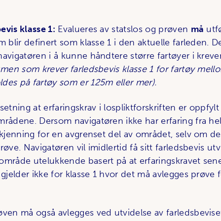
evis klasse 1:
Evalueres av statslos og prøven
må
utf
m blir definert som klasse 1 i den aktuelle farleden. D
navigatøren i å kunne håndtere større fartøyer i krev
aumen som krever farledsbevis klasse 1 for fartøy mel
des på fartøy som er 125m eller mer).
etning at erfaringskrav i lospliktforskriften er oppfylt
mrådene. Dersom navigatøren ikke har erfaring fra he
dkjenning for en avgrenset del av området, selv om de
røve. Navigatøren vil imidlertid få sitt farledsbevis utv
område utelukkende basert på at erfaringskravet sene
 gjelder ikke for klasse 1 hvor det må avlegges prøve 
øven må også avlegges ved utvidelse av farledsbevise