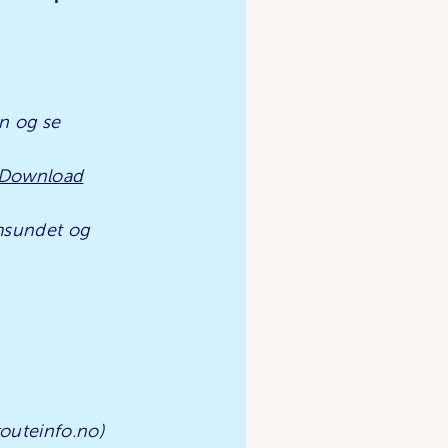
n og se
 "Download
rmsundet og
routeinfo.no)