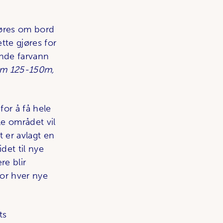
øres om bord
ette gjøres for
ende farvann
lom 125-150m,
 for å få hele
le området vil
t er avlagt en
idet til nye
re blir
for hver nye
ts