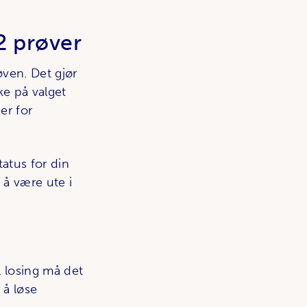
 2 prøver
øven. Det gjør
ke på valget
er for
tatus for din
k å være ute i
l losing må det
 å løse