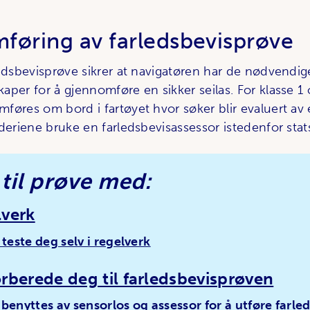
føring av farledsbevisprøve
ledsbevisprøve sikrer at navigatøren har de nødvendig
aper for å gjennomføre en sikker seilas. For klasse 1
øres om bord i fartøyet hvor søker blir evaluert av e
deriene bruke en farledsbevisassessor istedenfor stat
til prøve med:
lverk
 teste deg selv i regelverk
orberede deg til farledsbevisprøven
 benyttes av sensorlos og assessor for å utføre farle