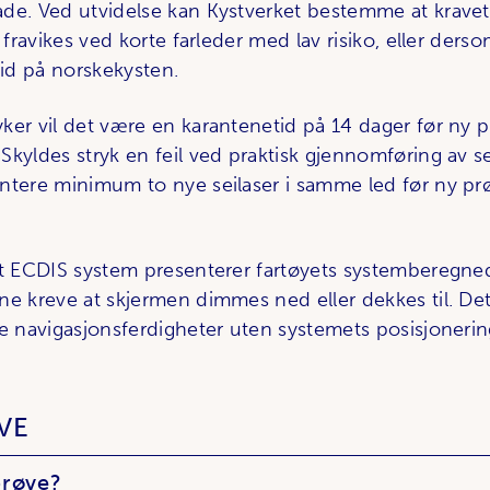
de. Ved utvidelse kan Kystverket bestemme at krave
n fravikes ved korte farleder med lav risiko, eller ders
tid på norskekysten.
ker vil det være en karantenetid på 14 dager før ny 
Skyldes stryk en feil ved praktisk gjennomføring av se
ntere minimum to nye seilaser i samme led før ny pr
et ECDIS system presenterer fartøyets systemberegnede
ne kreve at skjermen dimmes ned eller dekkes til. Dett
ne navigasjonsferdigheter uten systemets posisjonerin
VE
prøve?