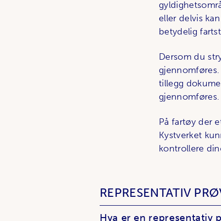
gyldighetsområ
eller delvis ka
betydelig farts
Dersom du stry
gjennomføres. 
tillegg dokume
gjennomføres.
På fartøy der 
Kystverket kun
kontrollere di
REPRESENTATIV PRØ
Hva er en representativ 