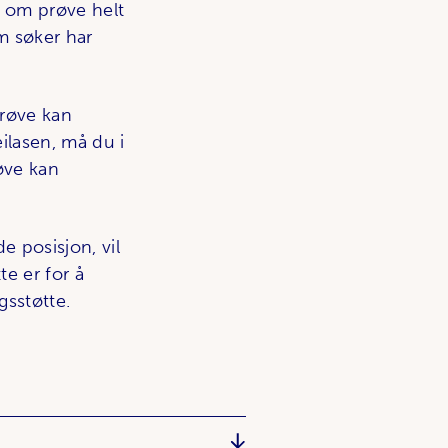
t om prøve helt
om søker har
prøve kan
ilasen, må du i
øve kan
 posisjon, vil
e er for å
gsstøtte.