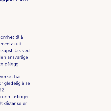
somhet til å
r med akutt
skapstiltak ved
den ansvarlige
te pålegg.
verket har
r gledelig å se
52
grunn­støtinger
lt distanse er