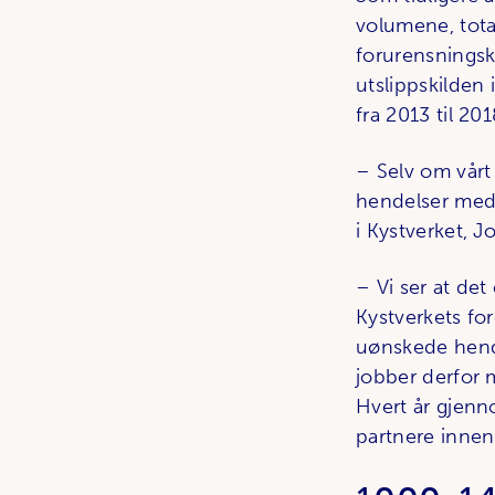
volumene, tota
forurensningski
utslippskilden 
fra 2013 til 201
– Selv om vårt
hendelser med f
i Kystverket, J
– Vi ser at det
Kystverkets fo
uønskede hende
jobber derfor 
Hvert år gjenn
partnere innen