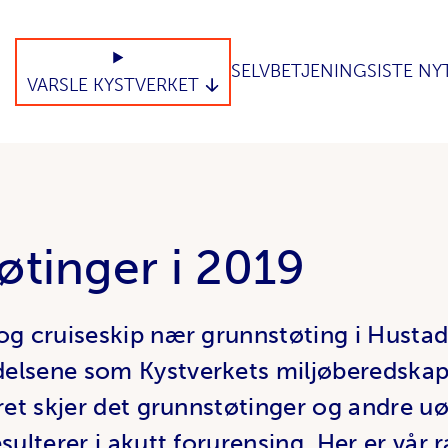
SELVBETJENING
SISTE NY
VARSLE KYSTVERKET
øtinger i 2019
og cruiseskip nær grunnstøting i Hustadv
elsene som Kystverkets miljøberedskap
året skjer det grunnstøtinger og andre u
sulterer i akutt forurensing. Her er vår