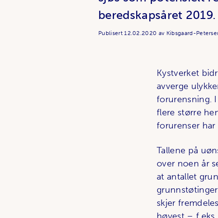
beredskapsåret 2019.
Publisert
12.02.2020
av Kibsgaard-Peterse
Kystverket bidr
avverge ulykker
foru­rensning. 
flere større he
forurenser har 
Tallene på uøn
over noen år se
at antallet gru
grunnstøtinger 
skjer fremdeles
høyest – f.eks.