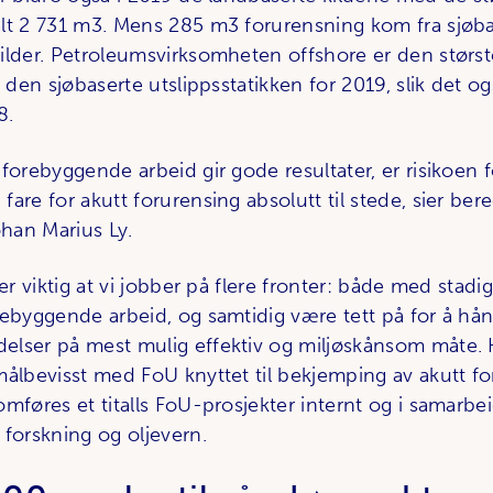
lt 2 731 m3. Mens 285 m3 forurensning kom fra sjøb
lder. Petroleums­virk­som­heten offshore er den størs
i den sjøbaserte utslipps­statikken for 2019, slik det og
8.
 forebyggende arbeid gir gode resultater, er risikoen
are for akutt forurensing absolutt til stede, sier ber
ohan Marius Ly.
 er viktig at vi jobber på flere fronter: både med stadig
rebyggende arbeid, og samtidig være tett på for å hå
lser på mest mulig effektiv og miljøskånsom måte. 
målbevisst med FoU knyttet til bekjemping av akutt fo
omføres et titalls FoU-prosjekter internt og i samarb
 forskning og oljevern.