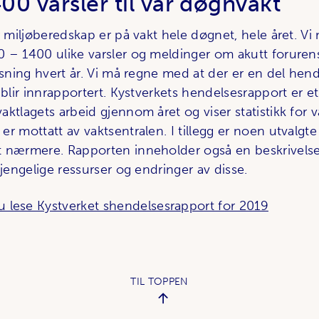
0 varsler til vår døgnvakt
r miljøberedskap er på vakt hele døgnet, hele året. Vi
– 1400 ulike varsler og meldinger om akutt for­u­rens­
ensning hvert år. Vi må regne med at der er en del hen
i blir innrapportert. Kystverkets hendelsesrapport er
ktlagets arbeid gjennom året og viser statistikk for v
r mottatt av vakt­sentralen. I tillegg er noen utvalgte
t nærmere. Rapporten inne­holder også en beskrivels
­gjengelige ressurser og endringer av disse.
u lese Kystverket shendelsesrapport for 2019
TIL TOPPEN