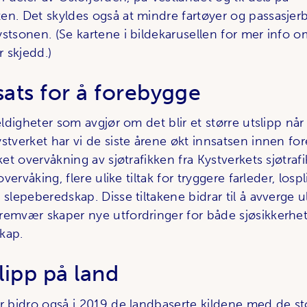
en. Det skyldes også at mindre fartøyer og passasjerb
ystsonen. (Se kartene i bildekarusellen for mer info 
 skjedd.)
sats for å forebygge
feldigheter som avgjør om det blir et større utslipp når
ystverket har vi de siste årene økt innsatsen innen f
ket overvåkning av sjøtrafikken fra Kystverkets sjøtrafik
t­overvåking, flere ulike tiltak for tryggere farleder, losp
 slepebered­skap. Disse tiltakene bidrar til å avverge 
remvær skaper nye utfordringer for både sjø­sikkerhe
kap.
slipp på land
r bidro også i 2019 de land­baserte kildene med de st