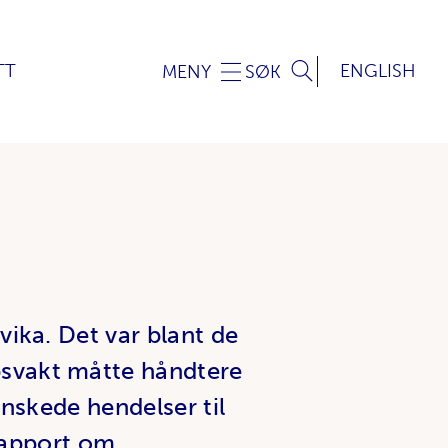
TT
ENGLISH
MENY
SØK
ika. Det var blant de
svakt måtte håndtere
ønskede hendelser til
 rapport om