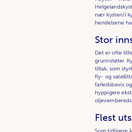
Helgelandskyst
nær kysten/i k
hendelsene har
Stor inn
Det er ofte til
grunnstøter. K
tiltak, som styr
fly- og satellit
farledsbevis og
hyppigere ekst
oljevernbereds
Flest ut
Som tidligere å