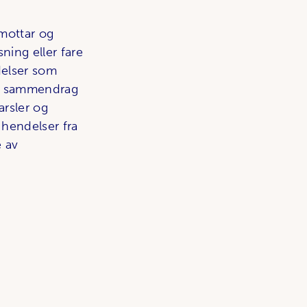
 mottar og
ning eller fare
delser som
 et sammendrag
arsler og
 hendelser fra
e av