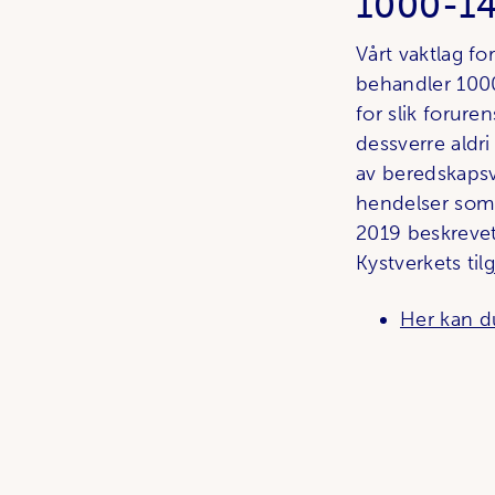
1000-140
Vårt vaktlag fo
behandler 1000 
for slik forur
dessverre aldr
av beredskapsva
hendelser som e
2019 be­skreve
Kystverkets til
Her kan d