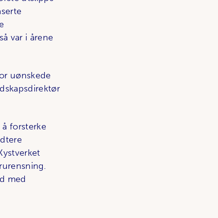
aserte
te
så var i årene
 for uønskede
edskapsdirektør
 å forsterke
ndtere
Kystverket
rurensning.
eid med