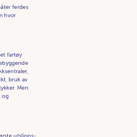
åter ferdes
om hvor
 et fartøy
orebyggende
k­sentraler,
likt, bruk av
ulykker. Men
t og
ørste utslipps­