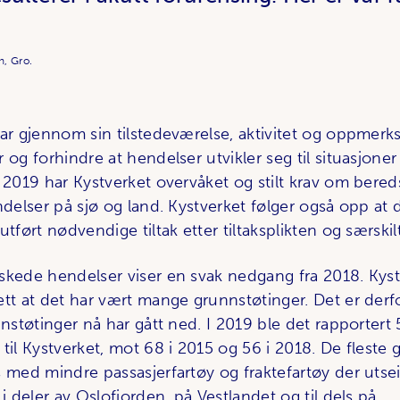
n, Gro.
ar gjennom sin tilstede­værelse, aktivitet og oppmerk
 og forhindre at hendelser utvikler seg til situasjone
I 2019 har Kystverket overvåket og stilt krav om bered
ndelser på sjø og land. Kystverket følger også opp at 
utført nødvendige tiltak etter tiltaks­plikten og særskil
skede hendelser viser en svak nedgang fra 2018. Kyst­
tt at det har vært mange grunnstøtinger. Det er derfo
nnstøtinger nå har gått ned. I 2019 ble det rapportert 
til Kystverket, mot 68 i 2015 og 56 i 2018. De fleste 
 med mindre passasjerfartøy og fraktefartøy der utsei
 i deler av Oslofjorden, på Vestlandet og til dels på