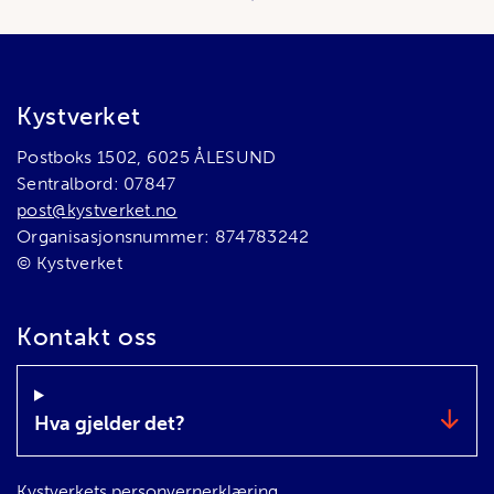
Bunnområde
Kystverket
Postboks 1502, 6025 ÅLESUND
Sentralbord: 07847
post@kystverket.no
Organisasjonsnummer: 874783242
© Kystverket
Kontakt oss
Hva gjelder det?
Kystverkets personvernerklæring