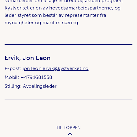
samarbeider om å lage et bredt og aktuelt program.
Kystverket er en av hovedsamarbeidspartnerne, og
leder styret som består av representanter fra
myndigheter og maritim næring.
Ervik, Jon Leon
E-post:
jon.leon.ervik@kystverket.no
Mobil: +4791681538
Stilling: Avdelingsleder
TIL TOPPEN