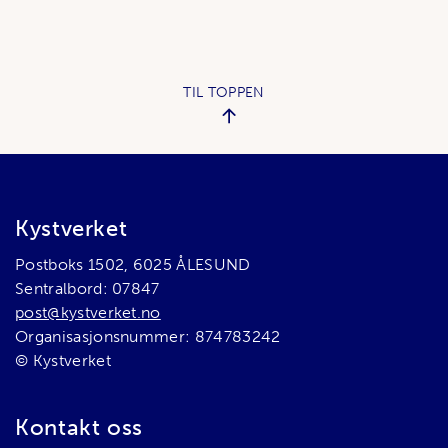
TIL TOPPEN
Bunnområde
Kystverket
Postboks 1502, 6025 ÅLESUND
Sentralbord: 07847
post@kystverket.no
Organisasjonsnummer: 874783242
© Kystverket
Kontakt oss