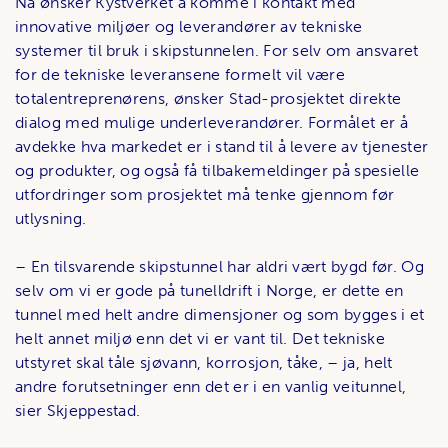
Nå ønsker Kystverket å komme i kontakt med
innovative miljøer og leverandører av tekniske
systemer til bruk i skipstunnelen. For selv om ansvaret
for de tekniske leveransene formelt vil være
totalentreprenørens, ønsker Stad-prosjektet direkte
dialog med mulige underleverandører. Formålet er å
avdekke hva markedet er i stand til å levere av tjenester
og produkter, og også få tilbakemeldinger på spesielle
utfordringer som prosjektet må tenke gjennom før
utlysning.
– En tilsvarende skipstunnel har aldri vært bygd før. Og
selv om vi er gode på tunelldrift i Norge, er dette en
tunnel med helt andre dimensjoner og som bygges i et
helt annet miljø enn det vi er vant til. Det tekniske
utstyret skal tåle sjøvann, korrosjon, tåke, – ja, helt
andre forutsetninger enn det er i en vanlig veitunnel,
sier Skjeppestad.