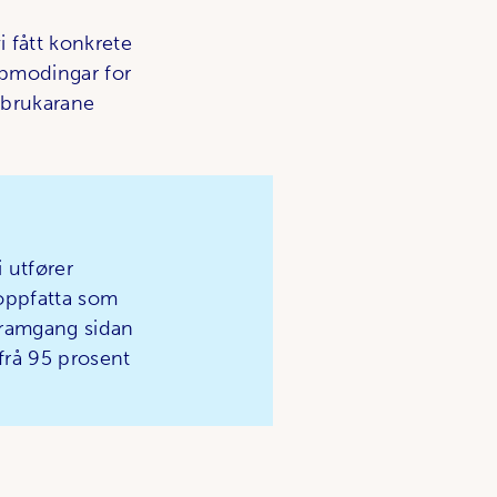
 fått konkrete
oppmodingar for
s brukarane
 utfører
 oppfatta som
framgang sidan
, frå 95 prosent