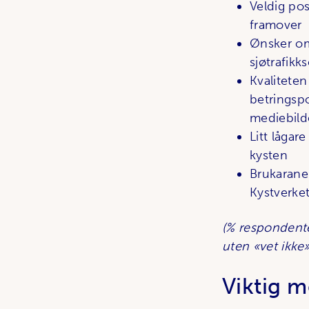
Veldig pos
framover
Ønsker om
sjøtrafikk
Kvalitete
betringspo
mediebild
Litt lågar
kysten
Brukarane 
Kystverket
(% respondente
uten «vet ikke»
Viktig m