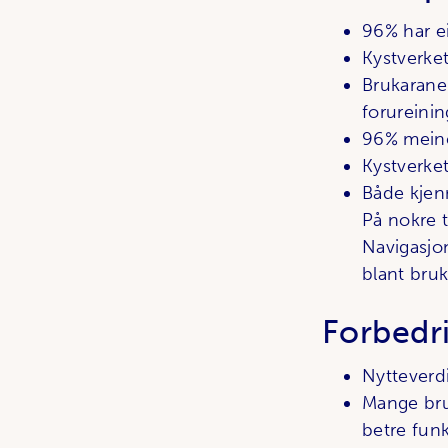
96% har eit
Kystverket
Brukarane
forureinin
96% meiner
Kystverke
Både kjenn
På nokre 
Navigasjon
blant bruk
Forbedr
Nytteverdi
Mange bruk
betre fun