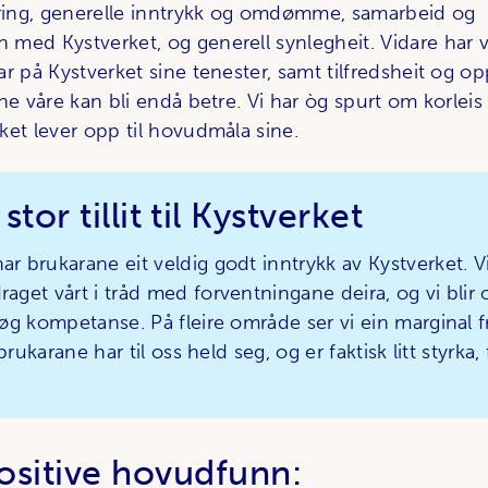
aring, generelle inntrykk og omdømme, samarbeid og
med Kystverket, og generell synlegheit. Vidare har vi
ar på Kystverket sine tenester, samt tilfredsheit og 
ne våre kan bli endå betre. Vi har òg spurt om korlei
ket lever opp til hovudmåla sine.
tor tillit til Kystverket
 brukarane eit veldig godt inntrykk av Kystverket. Vi
get vårt i tråd med forventningane deira, og vi blir
øg kompetanse. På fleire område ser vi ein marginal 
brukarane har til oss held seg, og er faktisk litt styrka
ositive hovudfunn: