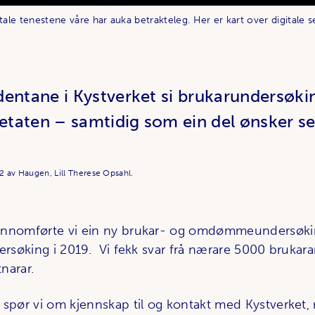
tale tenestene våre har auka betrakteleg. Her er kart over digitale s
entane i Kystverket si brukarundersøking
 etaten – samtidig som ein del ønsker se
22
av Haugen, Lill Therese Opsahl.
ennomførte vi ein ny brukar- og omdømmeundersøkin
dersøking i 2019. Vi fekk svar frå nærare 5000 brukara
narar.
 spør vi om kjennskap til og kontakt med Kystverket, 