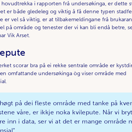
 hovudtrekka i rapporten frå undersøkinga, er dette 
et er både gledeleg og viktig å få denne typen stadfe
 er vel så viktig, er at tilbakemeldingane frå brukara
el på område og tenester der vi kan bli endå betre, se
ar Vik Arset.
lepute
rket scorar bra på ei rekke sentrale område er kystdi
 den omfattande undersøkinga òg viser område med
al.
 høgt på dei fleste område med tanke på kven 
tene våre, er ikkje noka kvilepute. Når vi bryt
re inn i data, ser vi at det er mange område
nsial