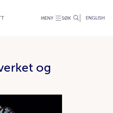
TT
ENGLISH
MENY
SØK
verket og