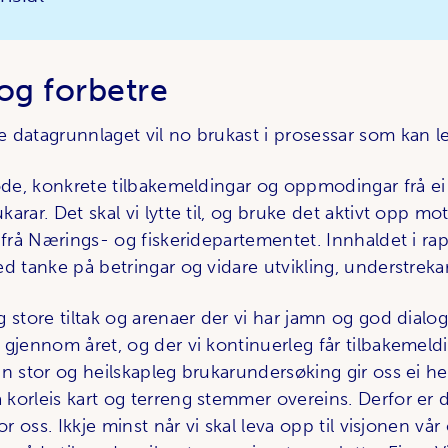
e og forbetre
datagrunnlaget vil no brukast i prosessar som kan leie
gode, konkrete tilbakemeldingar og oppmodingar frå ei
arar. Det skal vi lytte til, og bruke det aktivt opp mo
 frå Nærings- og fiskeridepartementet. Innhaldet i rap
d tanke på betringar og vidare utvikling, understreka
g store tiltak og arenaer der vi har jamn og god dial
 gjennom året, og der vi kontinuerleg får tilbakemeld
n stor og heilskapleg brukarundersøking gir oss ei he
korleis kart og terreng stemmer overeins. Derfor er d
or oss. Ikkje minst når vi skal leva opp til visjonen vår