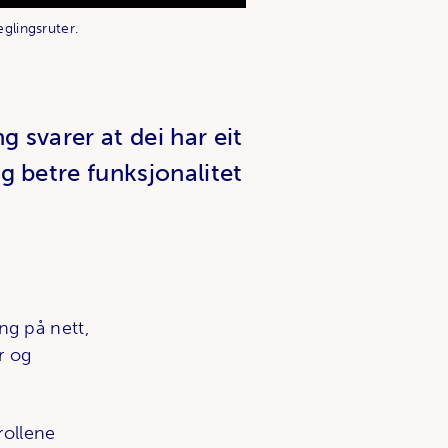
eglingsruter.
 svarer at dei har eit
g betre funksjonalitet
g på nett,
r og
rollene