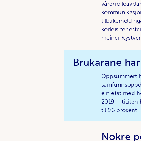
våre/rolleavkl
kommunikasjon 
tilbakemelding
korleis teneste
meiner Kystver
Brukarane har s
Oppsummert har
samfunnsoppdra
ein etat med h
2019 – tilliten 
til 96 prosent.
Nokre p