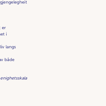
lgjengelegheit
 er
et i
liv langs
 av både
 enighetsskala