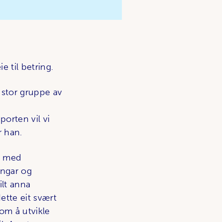
 til betring.
 stor gruppe av
t
porten vil vi
r han.
og med
ingar og
ilt anna
ette eit svært
 om å utvikle