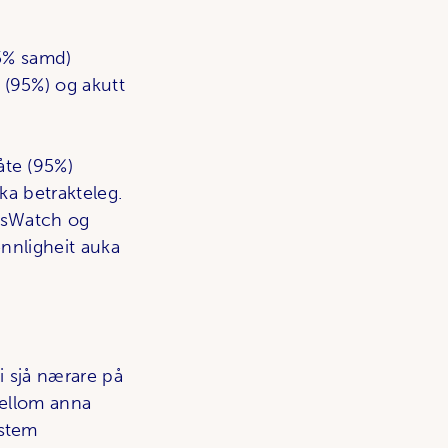
95% samd)
 (95%) og akutt
åte (95%)
ka betrakteleg.
ntsWatch og
ennligheit auka
i sjå nærare på
mellom anna
ystem