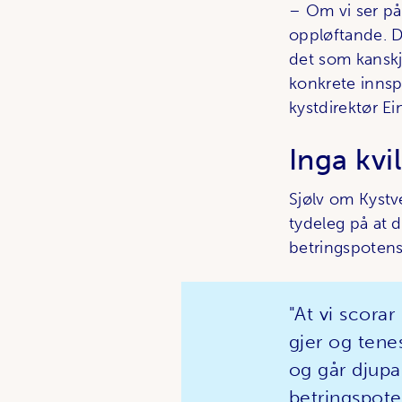
– Om vi ser på
oppløftande. D
det som kanskje
konkrete innsp
kystdirektør Ein
Inga kvi
Sjølv om Kystve
tydeleg på at
betringspotensi
At vi scorar
gjer og tenes
og går djupa
betringspote