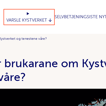
SELVBETJENING
SISTE NY
VARSLE KYSTVERKET
ystverket og tenestene våre?
 brukarane om Kyst
våre?