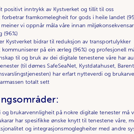
 positivt inntrykk av Kystverket og tillit til oss
 forbetrar framkomelegheit for gods i heile landet (
 meiner vi oppnår måla våre innan miljøkonsekvensar
g (96%)
 Kystverket bidrar til reduksjon av transportulykker
t kommuniserer på ein ærleg (96%) og profesjonell m
skap til og bruk av dei digitale tenestene våre har au
tenester (til dømes SafeSeaNet, Kystdatahuset, Bare
svarslingstjenesten) har erfart nytteverdi og brukarv
armassen totalt sett
ingsområder:
 og brukarvennligheit på nokre digitale tenester må v
arar har spesifikke ønske knytt til tenestene våre, 
ksjonalitet og integrasjonsmoglegheiter med andre s