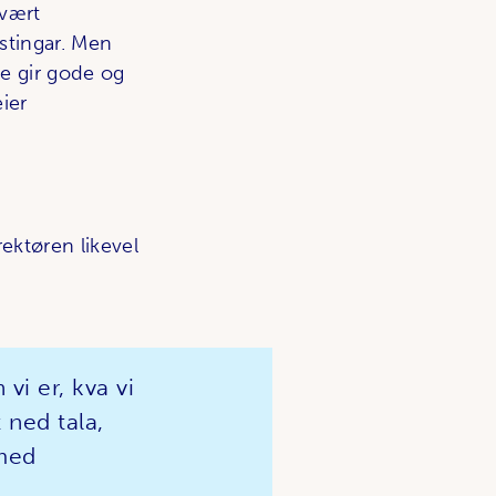
svært
stingar. Men
ne gir gode og
ier
rektøren likevel
vi er, kva vi
 ned tala,
 med