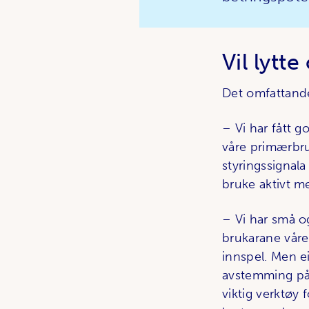
Vil lytt
Det omfattande 
– Vi har fått 
våre primærbruk
styringssignala
bruke aktivt me
– Vi har små o
brukarane våre
innspel. Men ei
avstemming på 
viktig verktøy f