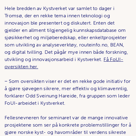
Hele bredden av Kystverket var samlet to dager i
Tromsø, der en rekke tema innen teknologi og
innovasjon ble presentert og diskutert. Enten det
gjelder en allment tilgjengelig kunnskapsdatabase om
sjøsikkerhet og miljøberedskap, eller enkeltprosjekter
som utvikling av analyseverktøy, routeinfo.no, BEAN,
og digital tvilling. Det pågår mye innen både forskning,
utvikling og innovasjonsarbeid i Kystverket.
Få FoUI-
oversikten her.
− Som oversikten viser er det en rekke gode initiativ for
å gjøre sjøvegen sikrere, mer effektiv og klimavennlig,
forklarer Odd Sveinung Hareide, fra gruppen som leder
FoUI-arbeidet i Kystverket.
Fellesnevneren for seminaret var de mange innovative
prosjektene som ser på konkrete problemstillinger for å
gjøre norske kyst- og havområder til verdens sikreste