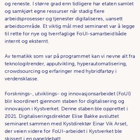
og reneste. I større grad enn tidligere har etaten samlet
og samkjørt egne ressurser når stadig flere
arbeidsprosesser og tjenester digitaliseres, uansett
arbeidsområde. Et viktig mål med seminaret var å legge
til rette for nye og tverrfaglige FoUI-samarbeid både
internt og eksternt.
Av tematikk som var på programmet kan vi nevne alt fra
teknologitrender, apputvikling, hyperautomatisering,
crowdsourcing og erfaringer med hybridfartøy i
verdensklasse.
Forsknings-, utviklings- og innovasjonsarbeidet (FoUI)
blir koordinert gjennom staben for digitalisering og
innovasjon i Kystverket. Denne staben ble opprettet i
2021. Digitaliseringsdirektør Elise Bakke avsluttet
seminaret sammen med Kystdirektør Einar Vik Arset,
der veien videre for FoUI-arbeidet i Kystverket ble
skissert i en paneldebatt.