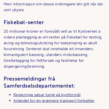
Meir informasjon om desse ordningane blir gitt når dei
vert utlyste.
Fiskebøl-senter
25 millionar kroner er foreslått sett av til Kystverket si
vidare planlegging av eit senter på Fiskebøl for testing,
øving og teknologiutvikling for bekjemping av akutt
forureining. Senteret skal innehalde eit innandørs
klimaregulert basseng, utandørs molobasseng,
tilrettelegging for feltforsøk og fasilitetar for
dispergering/brenning.
Pressemeldingar frå
Samferdselsdepartementet:
Regjeringa satsar tungt på kystformål
Arbeidet for en grønnere transport fortsetter