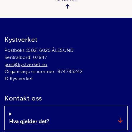
Bunnområde
Kystverket
Postboks 1502, 6025 ÅLESUND
Sentralbord: 07847
post@kystverket.no
Organisasjonsnummer: 874783242
© Kystverket
Kontakt oss
Hva gjelder det?