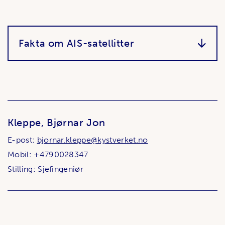
Fakta om AIS-satellitter
Kleppe, Bjørnar Jon
E-post:
bjornar.kleppe@kystverket.no
Mobil: +4790028347
Stilling: Sjefingeniør