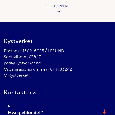
TIL TOPPEN
Bunnområde
Kystverket
Postboks 1502, 6025 ÅLESUND
Sentralbord: 07847
post@kystverket.no
Organisasjonsnummer: 874783242
© Kystverket
Kontakt oss
Hva gjelder det?