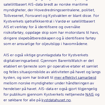
satellittbasert AIS-data bredt av norske maritime
myndigheter, der Hovedredningssentralene, politiet,
Tollvesenet, Forsvaret og Kystvakten er blant disse. For
Kystverkets sjøtrafikksentral i Vardø er satellittbasert
AIS et verktøy for å identifisere og overvåke
risikofartøy, oppdage skip som har motorstans til havs,
dirigere slepebåtberedskapen og å identifisere fartøy
som er ansvarlige for oljeutslipp i havområdene.
AIS er også viktige grunnlagsdata for Kystverkets
digitaliseringsarbeid. Gjennom BarentsWatch er det
etablert en tjeneste som gir operative etater et samlet
og felles situasjonsbilde av aktiviteten på havet og langs
kysten, og som har bidratt til
mer effektivt samarbeid
mellom norske myndigheter under håndteringen av
hendelser på havet. AIS-data er også gjort tilgjengelig
for publikum gjennom Kystverkets nettjeneste
NAIS
og
er søkbare for alle på
kystdatahuset.no
.