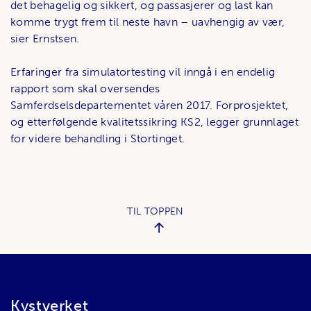
det behagelig og sikkert, og passasjerer og last kan
komme trygt frem til neste havn – uavhengig av vær,
sier Ernstsen.
Erfaringer fra simulatortesting vil inngå i en endelig
rapport som skal oversendes
Samferdselsdepartementet våren 2017. Forprosjektet,
og etterfølgende kvalitetssikring KS2, legger grunnlaget
for videre behandling i Stortinget.
TIL TOPPEN
Bunnområde
Kystverket