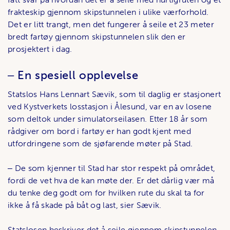
frakteskip gjennom skipstunnelen i ulike værforhold.
Det er litt trangt, men det fungerer å seile et 23 meter
bredt fartøy gjennom skipstunnelen slik den er
prosjektert i dag.
‒ En spesiell opplevelse
Statslos Hans Lennart Sævik, som til daglig er stasjonert
ved Kystverkets losstasjon i Ålesund, var en av losene
som deltok under simulatorseilasen. Etter 18 år som
rådgiver om bord i fartøy er han godt kjent med
utfordringene som de sjøfarende møter på Stad.
‒ De som kjenner til Stad har stor respekt på området,
fordi de vet hva de kan møte der. Er det dårlig vær må
du tenke deg godt om for hvilken rute du skal ta for
ikke å få skade på båt og last, sier Sævik.
Statslosen beskriver det å seile gjennom skipstunnelen