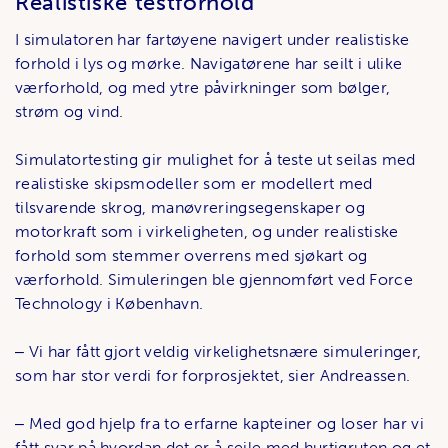
Realistiske testforhold
I simulatoren har fartøyene navigert under realistiske
forhold i lys og mørke. Navigatørene har seilt i ulike
værforhold, og med ytre påvirkninger som bølger,
strøm og vind.
Simulatortesting gir mulighet for å teste ut seilas med
realistiske skipsmodeller som er modellert med
tilsvarende skrog, manøvreringsegenskaper og
motorkraft som i virkeligheten, og under realistiske
forhold som stemmer overrens med sjøkart og
værforhold. Simuleringen ble gjennomført ved Force
Technology i København.
‒ Vi har fått gjort veldig virkelighetsnære simuleringer,
som har stor verdi for forprosjektet, sier Andreassen.
‒ Med god hjelp fra to erfarne kapteiner og loser har vi
fått svar på hvordan det er å seile med hurtigruten og et