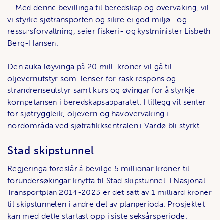
– Med denne bevillinga til beredskap og overvaking, vil
vi styrke sjøtransporten og sikre ei god miljø- og
ressursforvaltning, seier fiskeri- og kystminister Lisbeth
Berg-Hansen.
Den auka løyvinga på 20 mill. kroner vil gå til
oljevernutstyr som lenser for rask respons og
strandrenseutstyr samt kurs og øvingar for å styrkje
kompetansen i beredskapsapparatet. I tillegg vil senter
for sjøtryggleik, oljevern og havovervaking i
nordområda ved sjøtrafikksentralen i Vardø bli styrkt.
Stad skipstunnel
Regjeringa foreslår å bevilge 5 millionar kroner til
forundersøkingar knytta til Stad skipstunnel. I Nasjonal
Transportplan 2014-2023 er det satt av 1 milliard kroner
til skipstunnelen i andre del av planperioda. Prosjektet
kan med dette startast opp i siste seksårsperiode.