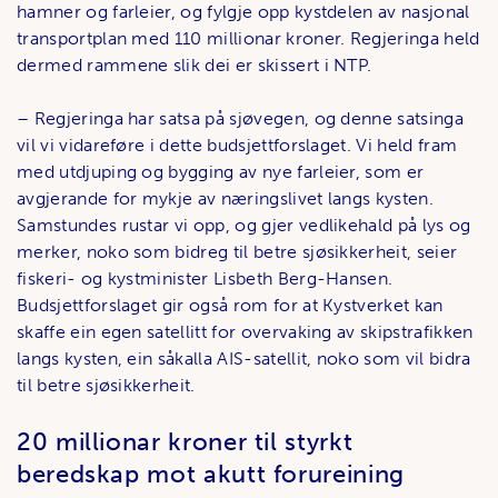
hamner og farleier, og fylgje opp kystdelen av nasjonal
transportplan med 110 millionar kroner. Regjeringa held
dermed rammene slik dei er skissert i NTP.
– Regjeringa har satsa på sjøvegen, og denne satsinga
vil vi vidareføre i dette budsjettforslaget. Vi held fram
med utdjuping og bygging av nye farleier, som er
avgjerande for mykje av næringslivet langs kysten.
Samstundes rustar vi opp, og gjer vedlikehald på lys og
merker, noko som bidreg til betre sjøsikkerheit, seier
fiskeri- og kystminister Lisbeth Berg-Hansen.
Budsjettforslaget gir også rom for at Kystverket kan
skaffe ein egen satellitt for overvaking av skipstrafikken
langs kysten, ein såkalla AIS-satellit, noko som vil bidra
til betre sjøsikkerheit.
20 millionar kroner til styrkt
beredskap mot akutt forureining