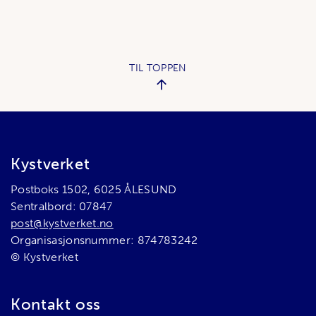
TIL TOPPEN
Bunnområde
Kystverket
Postboks 1502, 6025 ÅLESUND
Sentralbord: 07847
post@kystverket.no
Organisasjonsnummer: 874783242
© Kystverket
Kontakt oss