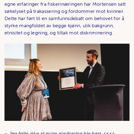
egne erfaringer fra fiskerinæringen har Mortensen satt
søkelyset på trakassering og fordommer mot kvinner.
Dette har ført til en samfunnsdebatt om behovet for å
styrke mangfoldet av begge kjønn, ulik bakgrunn,
etnisitet og legning, og tiltak mot diskriminering.
‒ Jeg følte ikke at mine medsøstre ble hørt, sa sa