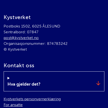
Bunnområde
Kystverket
Postboks 1502, 6025 ÅLESUND
Sentralbord: 07847
post@kystverket.no
Organisasjonsnummer: 874783242
© Kystverket
Kontakt oss
Hva gjelder det?
Kystverkets personvernerklæring
For ansatte