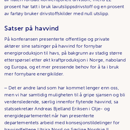
prosent har tatt i bruk lavutslippsdrivstoff og en prosent
av fartøy bruker drivstoffskilder med null utslipp.
Satser på havvind
På konferansen presenterte offentlige og private
aktører sine satsinger på havvind for fornybar
energiproduksjon til havs, på bakgrunn av stadig større
etterspørsel etter økt kraftproduksjon i Norge, naboland
og Europa, og et mer pressende behov for å ta i bruk
mer fornybare energikilder.
‒ Det er andre land som har kommet lenger enn oss,
men vi har samtidig muligheten til å gripe sjansen og bli
verdensledende, særlig innenfor flytende havvind, sa
statssekretær Andreas Bjelland Eriksen i Olje- og
energidepartementet når han presenterte
departementets arbeid med konsesjonstildelinger for
havvindfeltene Utsira Nord og Sørlige Nordsjø II.