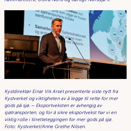
Kystdirektør Einar Vik Arset presenterte siste nytt fra
Kystverket og
viktigheten av å legge til rette for mer
gods på sjø. ‒ Eksportveksten er avhengig av
sjøtransporten, og for å sikre eksportvekst har vi en
viktig rolle i tilretteleggingen for mer gods på sjø.
Foto: Kystverket/Anne Grethe Nilsen.