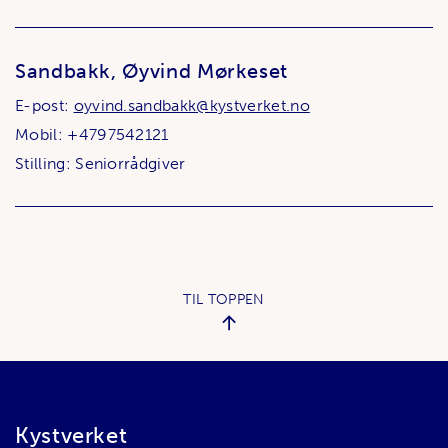
Sandbakk, Øyvind Mørkeset
E-post:
oyvind.sandbakk@kystverket.no
Mobil: +4797542121
Stilling: Seniorrådgiver
TIL TOPPEN
Bunnområde
Kystverket