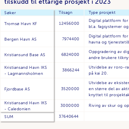
tilskudd til ettårige prosjekt i 2023
Tilsagn
Type prosjekt
Søker
Digital plattform fo
12456000
Tromsø Havn KF
bl.a. fagsystemer og
Digital plattform f
7974400
Bergen Havn AS
havna og tjenesteti
Oppgradering av dig
6824000
Kristiansund Base AS
andre brukere tilkny
Utvidelse av roro-
Kristiansand Havn IKS
3866244
på kai 20.
- Lagmannsholmen
Utvidelse av eksiste
3520000
en større del av akt
Fjordbase AS
knyttet til prosjektak
Kristiansand Havn IKS
3000000
Riving av skur og o
- Caledonien
37640644
SUM