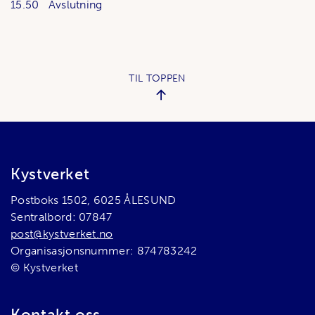
15.50 Avslutning
TIL TOPPEN
Bunnområde
Kystverket
Postboks 1502, 6025 ÅLESUND
Sentralbord: 07847
post@kystverket.no
Organisasjonsnummer: 874783242
© Kystverket
Kontakt oss