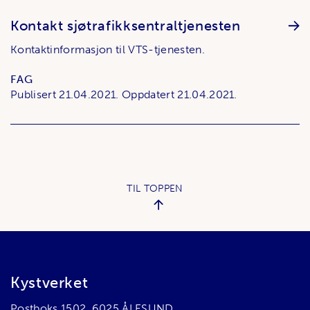
Kontakt sjøtrafikksentraltjenesten
Kontaktinformasjon til VTS-tjenesten.
FAG
Publisert
21.04.2021.
Oppdatert
21.04.2021.
TIL TOPPEN
Bunnområde
Kystverket
Postboks 1502, 6025 ÅLESUND