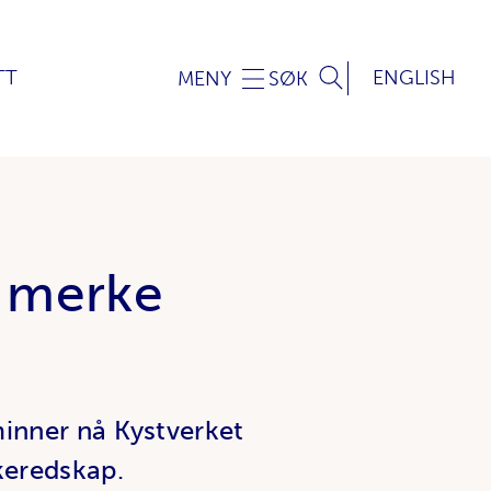
TT
ENGLISH
MENY
SØK
å merke
nner nå Kystverket
skeredskap.