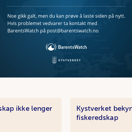
skap ikke lenger
Kystverket bekym
fiskeredskap