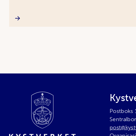
Bunnområde
Kystv
Postboks
Sentralbo
post@kyst
Organisa