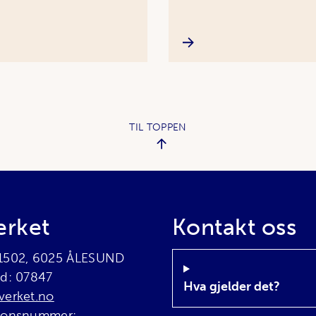
TIL TOPPEN
erket
Kontakt oss
 1502, 6025 ÅLESUND
rd: 07847
Hva gjelder det?
verket.no
sjonsnummer: