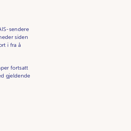
 AIS-sendere
åneder siden
rt i fra å
per fortsatt
med gjeldende