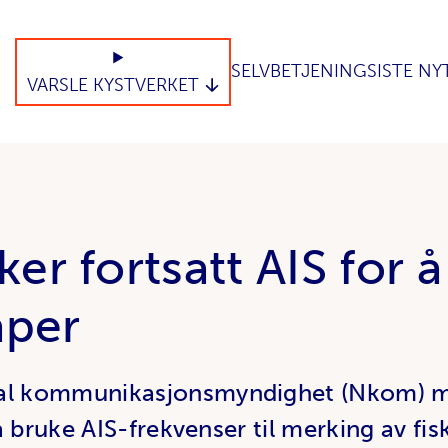
SELVBETJENING
SISTE NY
VARSLE KYSTVERKET
er fortsatt AIS for 
aper
 kommunikasjonsmyndighet (Nkom) mi
å bruke AIS-frekvenser til merking av fi