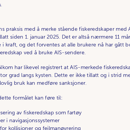
5.
ns praksis med å merke stående fiskeredskaper med
illatt siden 1. januar 2025. Det er altså nærmere 11 m
i kraft, og det forventes at alle brukere nå har gått bo
keredskap ved å bruke AIS-sendere.
kom har likevel registrert at AIS-merkede fiskeredska
or grad langs kysten. Dette er ikke tillatt og i strid 
ulovlig bruk kan medføre sanksjoner.
dette formålet kan føre til:
fisering av fiskeredskap som fartøy
ser i navigasjonssystemer
 for kollisjoner og feilmanøvrering