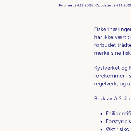
Publisert
24.11.2025.
Oppdatert
24.11.202
Fiskerinæringe
har ikke vært t
forbudet trådte 
merke sine fis
Kystverket og N
forekommer i st
regelverk, og 
Bruk av AIS til 
Feilidenti
Forstyrrel
Økt risiko