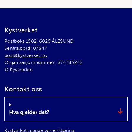
Bunnområde
Kystverket
Postboks 1502, 6025 ÅLESUND
Sentralbord: 07847
post@kystverket.no
Organisasjonsnummer: 874783242
© Kystverket
Kontakt oss
Hva gjelder det?
Kystverkets personvernerklæring