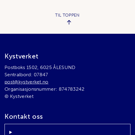
TIL TOPPEN
Bunnområde
Kystverket
Postboks 1502, 6025 ÅLESUND
Sentralbord: 07847
post@kystverket.no
Organisasjonsnummer: 874783242
© Kystverket
Kontakt oss