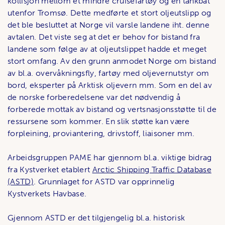
kollisjon mellom et mindre cruisefartøy og en tankbåt
utenfor Tromsø. Dette medførte et stort oljeutslipp og
det ble besluttet at Norge vil varsle landene iht. denne
avtalen. Det viste seg at det er behov for bistand fra
landene som følge av at oljeutslippet hadde et meget
stort omfang. Av den grunn anmodet Norge om bistand
av bl.a. overvåkningsfly, fartøy med oljevernutstyr om
bord, eksperter på Arktisk oljevern mm. Som en del av
de norske forberedelsene var det nødvendig å
forberede mottak av bistand og vertsnasjonsstøtte til de
ressursene som kommer. En slik støtte kan være
forpleining, proviantering, drivstoff, liaisoner mm.
Arbeidsgruppen PAME har gjennom bl.a. viktige bidrag
fra Kystverket etablert
Arctic Shipping Traffic Database
(ASTD)
. Grunnlaget for ASTD var opprinnelig
Kystverkets Havbase.
Gjennom ASTD er det tilgjengelig bl.a. historisk