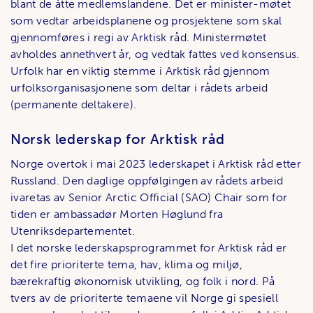
blant de åtte medlemslandene. Det er minister-møtet
som vedtar arbeidsplanene og prosjektene som skal
gjennomføres i regi av Arktisk råd. Ministermøtet
avholdes annethvert år, og vedtak fattes ved konsensus.
Urfolk har en viktig stemme i Arktisk råd gjennom
urfolksorganisasjonene som deltar i rådets arbeid
(permanente deltakere).
Norsk lederskap for Arktisk råd
Norge overtok i mai 2023 lederskapet i Arktisk råd etter
Russland. Den daglige oppfølgingen av rådets arbeid
ivaretas av Senior Arctic Official (SAO) Chair som for
tiden er ambassadør Morten Høglund fra
Utenriksdepartementet.
I det norske lederskapsprogrammet for Arktisk råd er
det fire prioriterte tema, hav, klima og miljø,
bærekraftig økonomisk utvikling, og folk i nord. På
tvers av de prioriterte temaene vil Norge gi spesiell