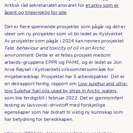
Arktisk råd sekretariatet ansvaret for
et arkiv som er
åpent og tilgjengelig for alle
.
Det er flere spennende prosjekter som pågår og det er
ideer om ny prosjekter som vil bli ledet av Kystverket.
Av prosjekter som pågår i 2024 kan nevnes prosjektet
Fate, behaviour and toxicity of oil in an Arctic
environment
. Dette er et felles prosjekt mellom
arbeids-gruppene EPPR og PAME, og er ledet av Jon
Arve Røyset i Kystverkets virksomhetsområde for
miljøberedskap. Prosjektet har 5 arbeidspakker. Det er
en delrapport ferdig, rapport om
Low sulphur and ultra-
low Sulphur fuel oils used by ships in Arctic waters
,
som ble ferdigstilt i februar 2022. Det er gjennomført
testing av lavsvovel-drivstoff med forskjellige
egenskaper som har bidratt til viktig ny kunnskap som
har betydning for beredskapen.