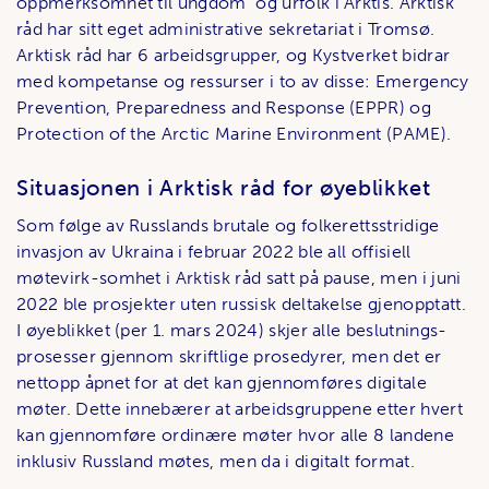
oppmerksomhet til ungdom og urfolk i Arktis. Arktisk
råd har sitt eget administrative sekretariat i Tromsø.
Arktisk råd har 6 arbeidsgrupper, og Kystverket bidrar
med kompetanse og ressurser i to av disse: Emergency
Prevention, Preparedness and Response (EPPR) og
Protection of the Arctic Marine Environment (PAME).
Situasjonen i Arktisk råd for øyeblikket
Som følge av Russlands brutale og folkerettsstridige
invasjon av Ukraina i februar 2022 ble all offisiell
møtevirk-somhet i Arktisk råd satt på pause, men i juni
2022 ble prosjekter uten russisk deltakelse gjenopptatt.
I øyeblikket (per 1. mars 2024) skjer alle beslutnings-
prosesser gjennom skriftlige prosedyrer, men det er
nettopp åpnet for at det kan gjennomføres digitale
møter. Dette innebærer at arbeidsgruppene etter hvert
kan gjennomføre ordinære møter hvor alle 8 landene
inklusiv Russland møtes, men da i digitalt format.