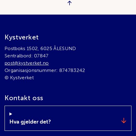
Bunnområde
Kystverket
Postboks 1502, 6025 ÅLESUND
Sentralbord: 07847
post@kystverket.no
Organisasjonsnummer: 874783242
© Kystverket
Kontakt oss
Hva gjelder det?