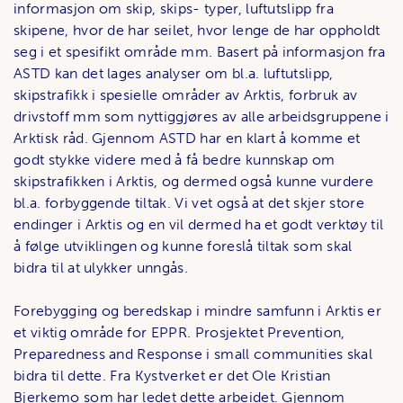
informasjon om skip, skips- typer, luftutslipp fra
skipene, hvor de har seilet, hvor lenge de har oppholdt
seg i et spesifikt område mm. Basert på informasjon fra
ASTD kan det lages analyser om bl.a. luftutslipp,
skipstrafikk i spesielle områder av Arktis, forbruk av
drivstoff mm som nyttiggjøres av alle arbeidsgruppene i
Arktisk råd. Gjennom ASTD har en klart å komme et
godt stykke videre med å få bedre kunnskap om
skipstrafikken i Arktis, og dermed også kunne vurdere
bl.a. forbyggende tiltak. Vi vet også at det skjer store
endinger i Arktis og en vil dermed ha et godt verktøy til
å følge utviklingen og kunne foreslå tiltak som skal
bidra til at ulykker unngås.
Forebygging og beredskap i mindre samfunn i Arktis er
et viktig område for EPPR. Prosjektet Prevention,
Preparedness and Response i small communities skal
bidra til dette. Fra Kystverket er det Ole Kristian
Bjerkemo som har ledet dette arbeidet. Gjennom