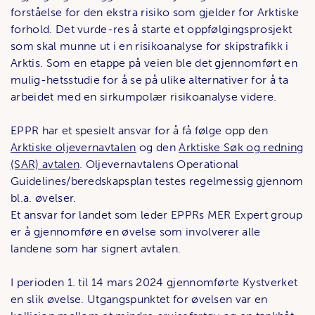
forståelse for den ekstra risiko som gjelder for Arktiske
forhold. Det vurde-res å starte et oppfølgingsprosjekt
som skal munne ut i en risikoanalyse for skipstrafikk i
Arktis. Som en etappe på veien ble det gjennomført en
mulig-hetsstudie for å se på ulike alternativer for å ta
arbeidet med en sirkumpolær risikoanalyse videre.
EPPR har et spesielt ansvar for å få følge opp den
Arktiske oljevernavtalen
og den
Arktiske Søk og redning
(SAR) avtalen
. Oljevernavtalens Operational
Guidelines/beredskapsplan testes regelmessig gjennom
bl.a. øvelser.
Et ansvar for landet som leder EPPRs MER Expert group
er å gjennomføre en øvelse som involverer alle
landene som har signert avtalen.
I perioden 1. til 14 mars 2024 gjennomførte Kystverket
en slik øvelse. Utgangspunktet for øvelsen var en