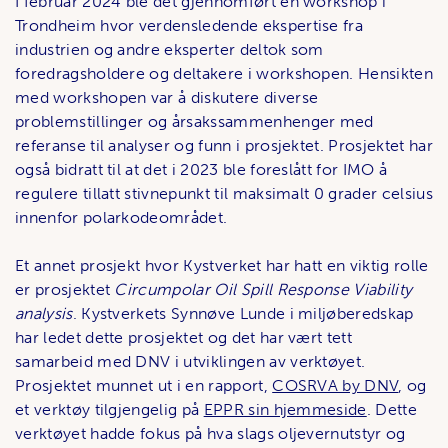
I februar 2024 ble det gjennomført en workshop i
Trondheim hvor verdensledende ekspertise fra
industrien og andre eksperter deltok som
foredragsholdere og deltakere i workshopen. Hensikten
med workshopen var å diskutere diverse
problemstillinger og årsakssammenhenger med
referanse til analyser og funn i prosjektet. Prosjektet har
også bidratt til at det i 2023 ble foreslått for IMO å
regulere tillatt stivnepunkt til maksimalt 0 grader celsius
innenfor polarkodeområdet.
Et annet prosjekt hvor Kystverket har hatt en viktig rolle
er prosjektet
Circumpolar Oil Spill Response Viability
analysis
. Kystverkets Synnøve Lunde i miljøberedskap
har ledet dette prosjektet og det har vært tett
samarbeid med DNV i utviklingen av verktøyet.
Prosjektet munnet ut i en rapport,
COSRVA by DNV
, og
et verktøy tilgjengelig på
EPPR sin hjemmeside
. Dette
verktøyet hadde fokus på hva slags oljevernutstyr og