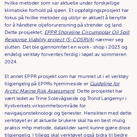
hvilke metoder som var aktuelle under forskjellige
klimatiske forhold på sjøen. Et oppfølgingsprosjekt har
fokus på hvilke metoder og utstyr er aktuelt å benytte
for å håndtere oljeforurensning på strender og land.
Dette prosjektet,
EPPR Shoreline Circumpolar Oil Spill
Response Viability project (S-COSRVA
)
nærmer seg
slutten. Det ble gjennomført en work- shop i 2023 og
endelig verktøy forventes ferdig i løpet av sommeren
2024.
Et annet EPPR prosjekt som har munnet ut i et verktøy
tilgjengelig på EPPRs hjemmeside er
Guideline for
Arctic Marine Risk Assessment
. Dette prosjektet har
vært ledet av Trine Solevågseide og Trond Langemyr i
Kystverkets virksomhetsområde for
navigasjonsteknologi og tjenester. Hensikten med dette
verktøyet er at aktuelle brukere skal ha en best mulig
praksis mhp metode, datakilder samt kunne gjøre disse
tilgjengelig. I tillegg skal verktøyet også bidra til bedre