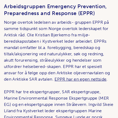
Arbeidsgruppen Emergency Prevention,
Preparedness and Response (EPPR)
Norge overtok ledelsen av arbeids- gruppen EPPR på
samme tidspunkt som Norge overtok lederskapet for
Arktisk råd. Ole Kristian Bjerkemo fra miljø-
beredskapsstaben i Kystverket leder arbeidet. EPPRs
mandat omfatter bl.a. forebygging, beredskap og
tiltak/aksjonering ved naturulykker, søk og redning,
akutt forurensing, stråleulykker og hendelser som
utfordrer helsebered-skapen. EPPR har et spesielt
ansvar for å følge opp den Arktiske oljevernavtalen og
den Arktiske SAR avtalen.
EPPR har en egen nettside
.
EPPR har tre ekspertgrupper, SAR ekspertgruppe,
Marine Environmental Response Ekspertgruppe (MER
EG) og en ekspertgruppe innen Strålevern. Ingvild Skeie
Liland fra Kystverket leder ekspertgruppen Marine
Environmental Response. Synnøve Lunde er norsk