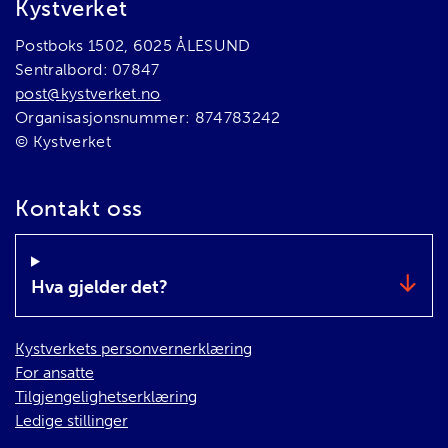
Bunnområde
Kystverket
Postboks 1502, 6025 ÅLESUND
Sentralbord: 07847
post@kystverket.no
Organisasjonsnummer: 874783242
© Kystverket
Kontakt oss
Hva gjelder det?
Kystverkets personvernerklæring
For ansatte
Tilgjengelighetserklæring
Ledige stillinger