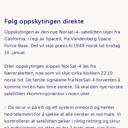
Følg oppskytingen direkte
Oppskytingen av den nye Norsat-4-satellitten skjer fra
California, i regi av SpaceX, fra Vandenberg Space
Force Base. Det vil skje presis kl 1949 norsk tid tirsdag
14. januar.
Etter oppskytingen slippes NorSat-4 løs fra
bæreraketten, noe som vil skje cirka klokken 22.10
norsk tid. De første signalene fra NorSat-4 forventes å
komme inn en halv time senere. Så skal den nye norske
satellitten «kommisjoneres» i noen uker.
- Da skrur vi på ett og ett system ombord og henter
ned telemetri for å sjekke at alle verdier er normale. Vi
kontrollerer at satellitten peker i riktig retning og skrur
på nyttelastene en etter en for å teste dem, sier Eirik