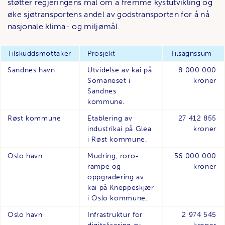
støtter regjeringens mål om å fremme kystutvikling og
øke sjøtransportens andel av godstransporten for å nå
nasjonale klima- og miljømål.
Tilskuddsmottaker
Prosjekt
Tilsagnssum
Sandnes havn
Utvidelse av kai på
8 000 000
Somaneset i
kroner
Sandnes
kommune.
Røst kommune
Etablering av
27 412 855
industrikai på Glea
kroner
i Røst kommune.
Oslo havn
Mudring, roro-
56 000 000
rampe og
kroner
oppgradering av
kai på Kneppeskjær
i Oslo kommune.
Oslo havn
Infrastruktur for
2 974 545