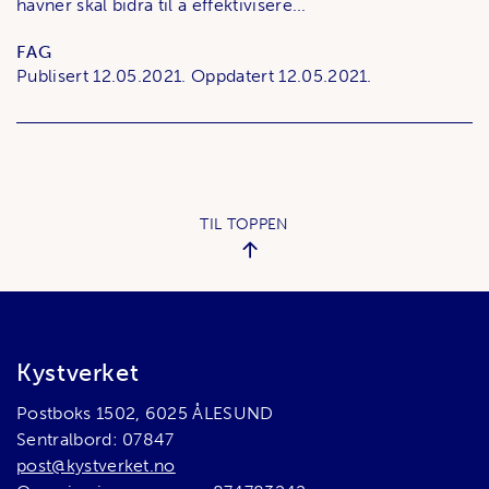
havner skal bidra til å effektivisere...
FAG
Publisert
12.05.2021.
Oppdatert
12.05.2021.
TIL TOPPEN
Bunnområde
Kystverket
Postboks 1502, 6025 ÅLESUND
Sentralbord: 07847
post@kystverket.no