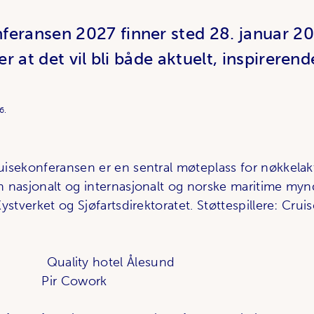
feransen 2027 finner sted 28. januar 2
er at det vil bli både aktuelt, inspireren
6.
isekonferansen er en sentral møteplass for nøkkelakt
 nasjonalt og internasjonalt og norske maritime myn
ystverket og Sjøfartsdirektoratet. Støttespillere: Cru
lity hotel Ålesund
ld: Pir Cowork