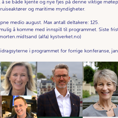
til å se både kjente og nye fjes på denne viktige møt
ruiseaktører og maritime myndigheter.
åpne medio august. Max antall deltakere: 125.
 mulig å komme med innspill til programmet. Siste frist
s.morten.midtsand (alfa) kystverket.no)
idragsyterne i programmet for forrige konferanse, ja