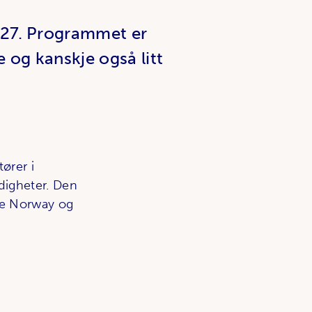
027. Programmet er
de og kanskje også litt
ører i
digheter. Den
ise Norway og