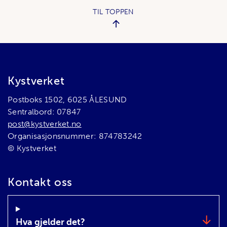
TIL TOPPEN
Bunnområde
Kystverket
Postboks 1502, 6025 ÅLESUND
Sentralbord: 07847
post@kystverket.no
Organisasjonsnummer: 874783242
© Kystverket
Kontakt oss
Hva gjelder det?