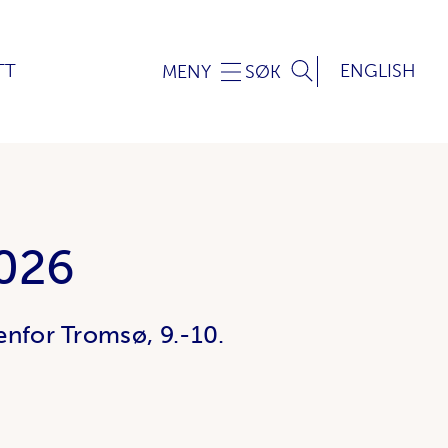
TT
ENGLISH
MENY
SØK
2026
nfor Tromsø, 9.-10.