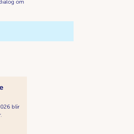
 dialog om
e
026 blir
.