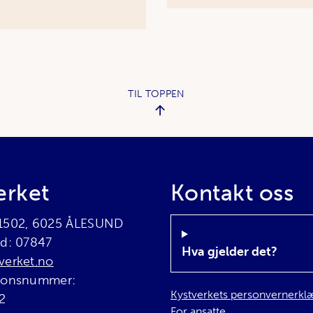
TIL TOPPEN
erket
Kontakt oss
 1502, 6025 ÅLESUND
rd: 07847
Hva gjelder det?
verket.no
sjonsnummer:
Kystverkets personvernerkl
2
For ansatte