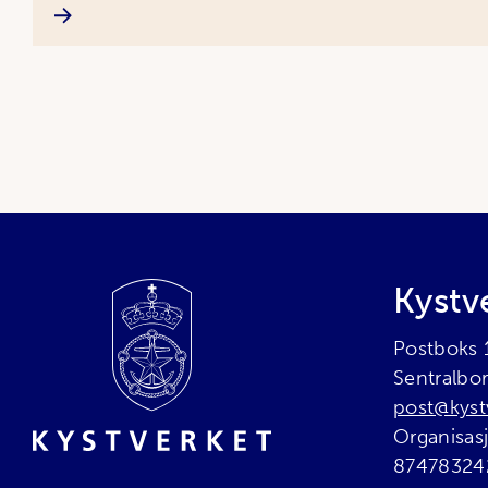
Bunnområde
Kystv
Postboks
Sentralbo
post@kyst
Organisa
87478324