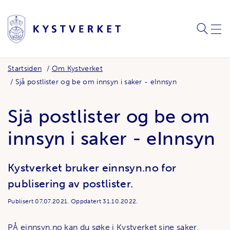
SØK
MEN
Startsiden
Om Kystverket
Sjå postlister og be om innsyn i saker - eInnsyn
Sjå postlister og be om
innsyn i saker - eInnsyn
Kystverket bruker einnsyn.no for
publisering av postlister.
Publisert
07.07.2021.
Oppdatert
31.10.2022.
PÅ
einnsyn.no
kan du søke i Kystverket sine saker,