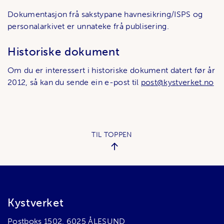
Dokumentasjon frå sakstypane havnesikring/ISPS og
personalarkivet er unnateke frå publisering.
Historiske dokument
Om du er interessert i historiske dokument datert før år
2012, så kan du sende ein e-post til
post@kystverket.no
TIL TOPPEN
Bunnområde
Kystverket
Postboks 1502, 6025 ÅLESUND