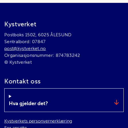
Bunnområde
Kystverket
Postboks 1502, 6025 ÅLESUND
Sentralbord: 07847
post@kystverket.no
Organisasjonsnummer: 874783242
© Kystverket
Kontakt oss
Hva gjelder det?
Kystverkets personvernerklæring
For ansatte