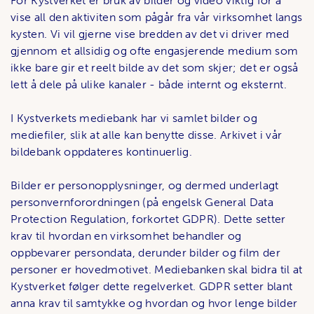
For Kystverket er bruk av bilder og video viktig for å
vise all den aktiviten som pågår fra vår virksomhet langs
kysten. Vi vil gjerne vise bredden av det vi driver med
gjennom et allsidig og ofte engasjerende medium som
ikke bare gir et reelt bilde av det som skjer; det er også
lett å dele på ulike kanaler - både internt og eksternt.
I Kystverkets mediebank har vi samlet bilder og
mediefiler, slik at alle kan benytte disse. Arkivet i vår
bildebank oppdateres kontinuerlig.
Bilder er personopplysninger, og dermed underlagt
personvernforordningen (på engelsk General Data
Protection Regulation, forkortet GDPR). Dette setter
krav til hvordan en virksomhet behandler og
oppbevarer persondata, derunder bilder og film der
personer er hovedmotivet. Mediebanken skal bidra til at
Kystverket følger dette regelverket. GDPR setter blant
anna krav til samtykke og hvordan og hvor lenge bilder