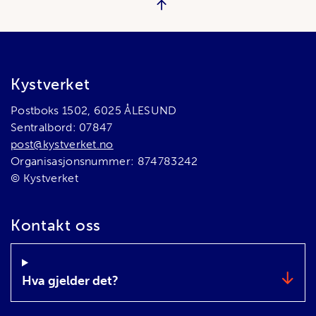
Bunnområde
Kystverket
Postboks 1502, 6025 ÅLESUND
Sentralbord: 07847
post@kystverket.no
Organisasjonsnummer: 874783242
© Kystverket
Kontakt oss
Hva gjelder det?