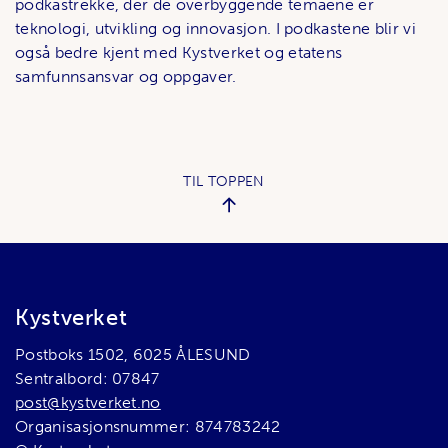
podkastrekke, der de overbyggende temaene er
teknologi, utvikling og innovasjon. I podkastene blir vi
også bedre kjent med Kystverket og etatens
samfunnsansvar og oppgaver.
TIL TOPPEN
Bunnområde
Kystverket
Postboks 1502, 6025 ÅLESUND
Sentralbord: 07847
post@kystverket.no
Organisasjonsnummer: 874783242