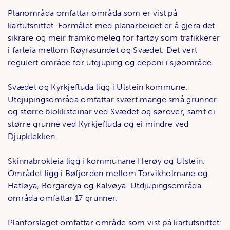
Planområda omfattar områda som er vist på
kartutsnittet. Formålet med planarbeidet er å gjera det
sikrare og meir framkomeleg for fartøy som trafikkerer
i farleia mellom Røyrasundet og Svædet. Det vert
regulert område for utdjuping og deponi i sjøområde.
Svædet og Kyrkjefluda ligg i Ulstein kommune.
Utdjupingsområda omfattar svært mange små grunner
og større blokksteinar ved Svædet og sørover, samt ei
større grunne ved Kyrkjefluda og ei mindre ved
Djupklekken.
Skinnabrokleia ligg i kommunane Herøy og Ulstein.
Området ligg i Bøfjorden mellom Torvikholmane og
Hatløya, Borgarøya og Kalvøya. Utdjupingsområda
områda omfattar 17 grunner.
Planforslaget omfattar område som vist på kartutsnittet: