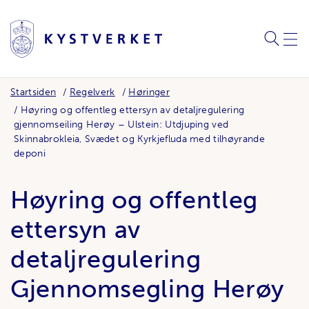
SØK
MEN
Startsiden
Regelverk
Høringer
Høyring og offentleg ettersyn av detaljregulering
gjennomseiling Herøy – Ulstein: Utdjuping ved
Skinnabrokleia, Svædet og Kyrkjefluda med tilhøyrande
deponi
Høyring og offentleg
ettersyn av
detaljregulering
Gjennomsegling Herøy