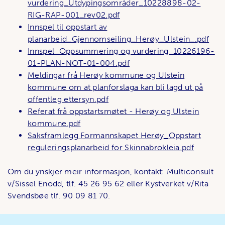
vurdering_Utdypingsområder_10228898-02-
RIG-RAP-001_rev02.pdf
Innspel til oppstart av
planarbeid_Gjennomseiling_Herøy_Ulstein_.pdf
Innspel_Oppsummering og vurdering_10226196-
01-PLAN-NOT-01-004.pdf
Meldingar frå Herøy kommune og Ulstein
kommune om at planforslaga kan bli lagd ut på
offentleg ettersyn.pdf
Referat frå oppstartsmøtet - Herøy og Ulstein
kommune.pdf
Saksframlegg Formannskapet Herøy_Oppstart
reguleringsplanarbeid for Skinnabrokleia.pdf
Om du ynskjer meir informasjon, kontakt: Multiconsult
v/Sissel Enodd, tlf. 45 26 95 62 eller Kystverket v/Rita
Svendsbøe tlf. 90 09 81 70.