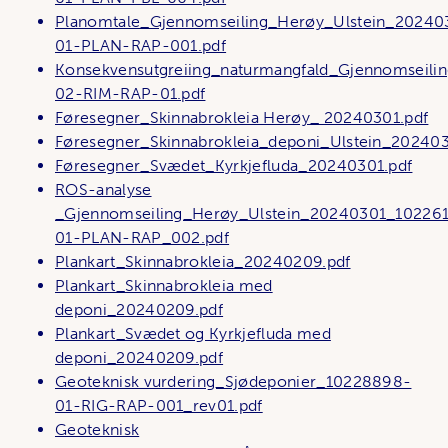
Planomtale_Gjennomseiling_Herøy_Ulstein_2024
01-PLAN-RAP-001.pdf
Konsekvensutgreiing_naturmangfald_Gjennomseili
02-RIM-RAP-01.pdf
Føresegner_Skinnabrokleia Herøy_ 20240301.pdf
Føresegner_Skinnabrokleia_deponi_Ulstein_202403
Føresegner_Svædet_Kyrkjefluda_20240301.pdf
ROS-analyse
_Gjennomseiling_Herøy_Ulstein_20240301_10226
01-PLAN-RAP_002.pdf
Plankart_Skinnabrokleia_20240209.pdf
Plankart_Skinnabrokleia med
deponi_20240209.pdf
Plankart_Svædet og Kyrkjefluda med
deponi_20240209.pdf
Geoteknisk vurdering_Sjødeponier_10228898-
01-RIG-RAP-001_rev01.pdf
Geoteknisk