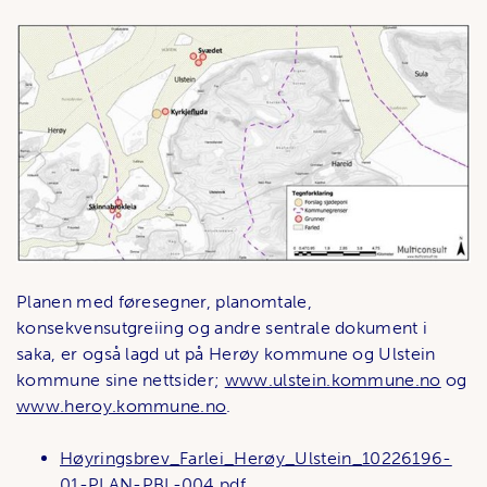
Planen med føresegner, planomtale,
konsekvensutgreiing og andre sentrale dokument i
saka, er også lagd ut på Herøy kommune og Ulstein
kommune sine nettsider;
www.ulstein.kommune.no
og
www.heroy.kommune.no
.
Høyringsbrev_Farlei_Herøy_Ulstein_10226196-
01-PLAN-PBL-004.pdf