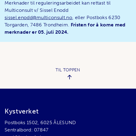
Merknader til reguleringsarbeidet kan rettast til
Multiconsult v/ Sissel Enodd
sissel.enodd@multiconsult.no
, eller Postboks 6230
Torgarden, 7486 Trondheim.
Fristen for å kome med
merknader er 05. juli 2024.
TIL TOPPEN
Bunnområde
Kystverket
Postboks 1502, 6025 ÅLESUND
Sentralbord: 07847