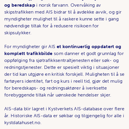
og beredskap
i norsk farvann. Overvåking av
skipstrafikken med AIS bidrar til å avdekke avvik, og gir
myndigheter mulighet til å raskere kunne sette i gang
nødvendige tiltak for å redusere risikoen for
skipsulykker.
For myndigheter gir AIS
et kontinuerlig oppdatert og
komplett trafikkbilde
som danner et godt grunnlag for
oppfølging fra sjøtrafikksentraltjenesten eller søk- og
redningstjenester. Dette er spesielt viktig i situasjoner
der tid kan utgjøre en kritisk forskjell. Muligheten til å se
fartøyers identitet, fart og kurs i reell tid, gjør det mulig
for beredskaps- og redningsaktører å iverksette
forebyggende tiltak når uønskede hendelser skjer.
AIS-data blir lagret i Kystverkets AIS-database over flere
år. Historiske AIS-data er søkbar og tilgjengelig for alle i
kystdatahuset.no.