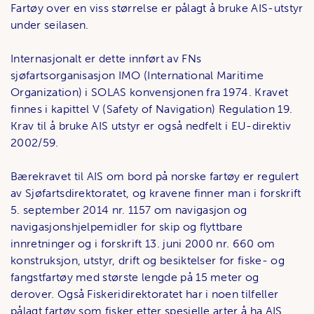
Fartøy over en viss størrelse er pålagt å bruke AIS-utstyr
under seilasen.
Internasjonalt er dette innført av FNs
sjøfartsorganisasjon IMO (International Maritime
Organization) i SOLAS konvensjonen fra 1974. Kravet
finnes i kapittel V (Safety of Navigation) Regulation 19.
Krav til å bruke AIS utstyr er også nedfelt i EU-direktiv
2002/59.
Bærekravet til AIS om bord på norske fartøy er regulert
av Sjøfartsdirektoratet, og kravene finner man i forskrift
5. september 2014 nr. 1157 om navigasjon og
navigasjonshjelpemidler for skip og flyttbare
innretninger og i forskrift 13. juni 2000 nr. 660 om
konstruksjon, utstyr, drift og besiktelser for fiske- og
fangstfartøy med største lengde på 15 meter og
derover. Også Fiskeridirektoratet har i noen tilfeller
pålagt fartøy som fisker etter spesielle arter å ha AIS.