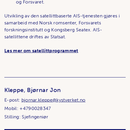
og Forsvaret.
Utvikling av den satellittbaserte AIS-tjenesten gjøres i
samarbeid med Norsk romsenter, Forsvarets
forskningsinstitutt og Kongsberg Seatex. AIS-
satellittene driftes av Statsat.
Les mer om satellittprogrammet
Kleppe, Bjørnar Jon
E-post:
bjornar.kleppe@kystverket.no
Mobil: +4790028347
Stilling: Sjefingeniør