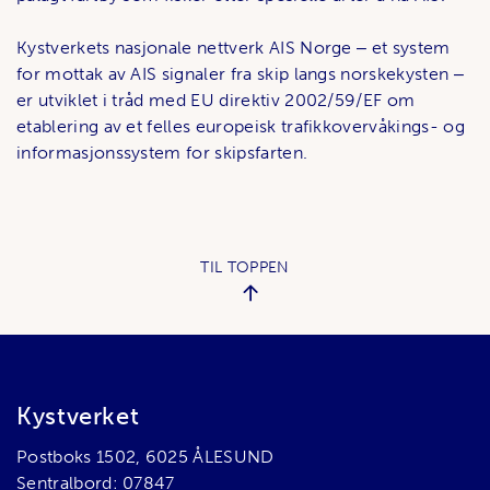
Kystverkets nasjonale nettverk AIS Norge ‒ et system
for mottak av AIS signaler fra skip langs norskekysten ‒
er utviklet i tråd med EU direktiv 2002/59/EF om
etablering av et felles europeisk trafikkovervåkings- og
informasjonssystem for skipsfarten.
TIL TOPPEN
Bunnområde
Kystverket
Postboks 1502, 6025 ÅLESUND
Sentralbord: 07847