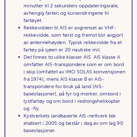
minutter til 2 sekunders oppdateringsrate,
avhengig farten og kursendringene til
fartøyet.
Rekkevidden til AIS er avgrenset av VHF-
rekkevidde, som først og fremst blir avgjort
av antennehøyden. Typisk rekkevidde fra et
fartøy på sjøen er 20 nautiske mil.
Det finnes to ulike klasser AIS. AIS klasse A
omfatter AIS-transpondere som er om bord
i skip (omfattet av IMO SOLAS konvensjonen
fra 1974), mens AIS klasse B er AIS-
transpondere for bruk på land (AIS-
basestasjoner), på fyr og merker, ombord i
lystfartøy og om bord i redningshelikopter
og -fly.
Kystverkets landbaserte AIS-nettverk ble
etablert i 2005 og består i dag av om lag 90
basestasjoner.