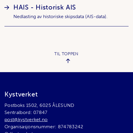
HAIS - Historisk AIS
Nedlasting av historiske skipsdata (AIS-data).
TIL TOPPEN
Bunnområde
Kystverket
Postboks 1502, 6025 ÅLESUND
Sentralbord: 07847
post@kystverket.no
Organisasjonsnummer: 874783242