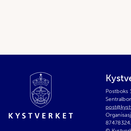
Bunnområde
Kystv
Postboks
Sentralbo
post@kyst
Organisa
87478324
© Kystver