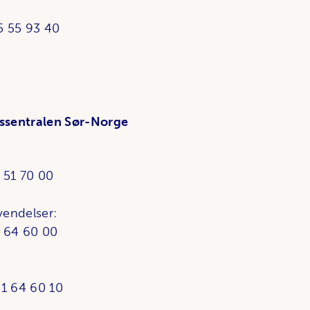
fon +47 75 55 93
ssentralen Sør-Norge
1 51 70 00
vendelser:
1 64 60 00
51 64 60 10