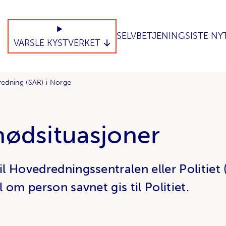
SELVBETJENING
SISTE NY
VARSLE KYSTVERKET
redning (SAR) i Norge
nødsituasjoner
til Hovedredningssentralen eller Politie
l om person savnet gis til Politiet.