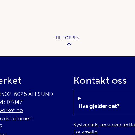
TIL TOPPEN
erket
Kontakt oss
 1502, 6025 ÅLESUND
rd: 07847
Hva gjelder det?
verket.no
sjonsnummer:
Kystverkets personvernerkl
2
For ansatte
ket