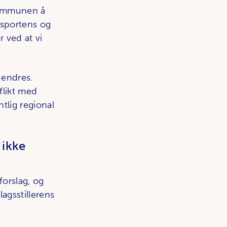
 kommunen å
ansportens og
r ved at vi
 endres.
flikt med
ntlig regional
 ikke
forslag, og
agsstillerens