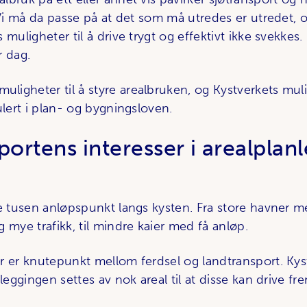
 Vi må da passe på at det som må utredes er utredet, o
 muligheter til å drive trygt og effektivt ikke svekkes.
r dag.
igheter til å styre arealbruken, og Kystverkets mulig
ulert i plan- og bygningsloven.
portens interesser i arealplan
re tusen anløpspunkt langs kysten. Fra store havner m
 mye trafikk, til mindre kaier med få anløp.
r er knutepunkt mellom ferdsel og landtransport. Kys
nleggingen settes av nok areal til at disse kan drive fr