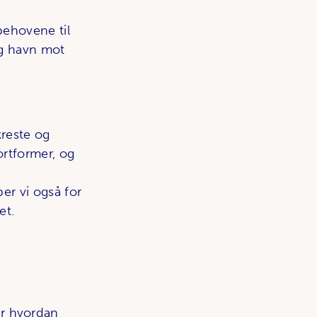
behovene til
og havn mot
kreste og
ortformer, og
er vi også for
et.
r hvordan