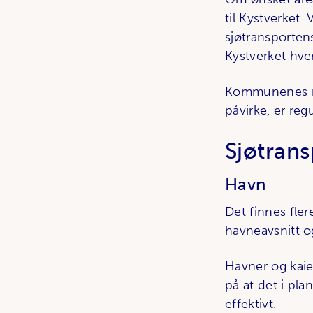
til Kystverket.
sjøtransportens
Kystverket hve
Kommunenes mul
påvirke, er reg
Sjøtrans
Havn
Det finnes fle
havneavsnitt og
Havner og kaie
på at det i pla
effektivt.