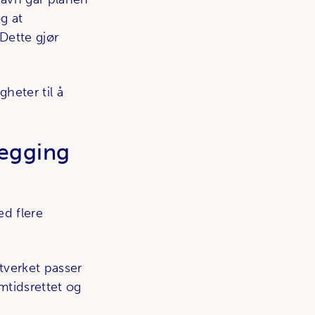
g at
 Dette gjør
heter til å
legging
ed flere
tverket passer
emtidsrettet og