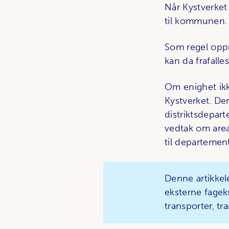
Når Kystverket 
til kommunen.
Som regel opp
kan da frafalles
Om enighet ik
Kystverket. De
distriktsdepar
vedtak om areal
til departement
Denne artikkel
eksterne fagek
transporter, tr