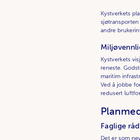
Kystverkets pl
sjøtransporten
andre brukerin
Miljøvennli
Kystverkets vis
reneste. Godst
maritim infrast
Ved å jobbe fo
redusert luftf
Planmedv
Faglige råd
Det er som ne