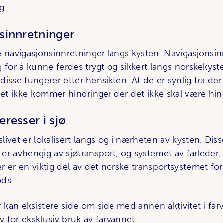
g.
sinnretninger
e navigasjonsinnretninger langs kysten. Navigasjonsin
 for å kunne ferdes trygt og sikkert langs norskekyst
t disse fungerer etter hensikten. At de er synlig fra de
det ikke kommer hindringer der det ikke skal være hin
resser i sjø
ivet er lokalisert langs og i nærheten av kysten. Diss
er avhengig av sjøtransport, og systemet av farleder,
r er en viktig del av det norske transportsystemet fo
ods.
kan eksistere side om side med annen aktivitet i far
 for eksklusiv bruk av farvannet.