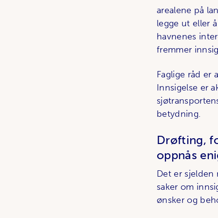
arealene på la
legge ut eller 
havnenes intere
fremmer innsig
Faglige råd er
Innsigelse er 
sjøtransportens
betydning.
Drøfting, f
oppnås eni
Det er sjelden
saker om innsig
ønsker og beho