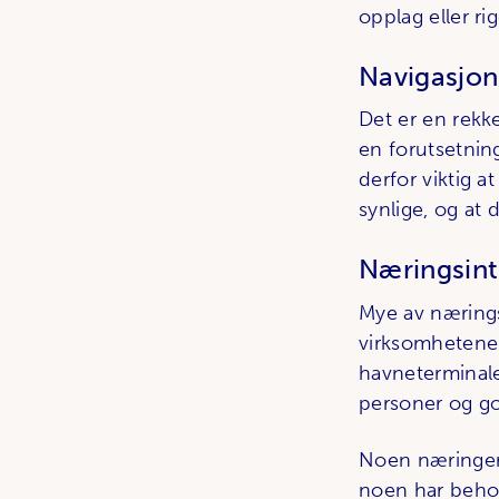
opplag eller rig
Navigasjon
Det er en rekk
en forutsetning
derfor viktig a
synlige, og at 
Næringsinte
Mye av næringsl
virksomhetene 
havneterminale
personer og g
Noen næringer 
noen har behov