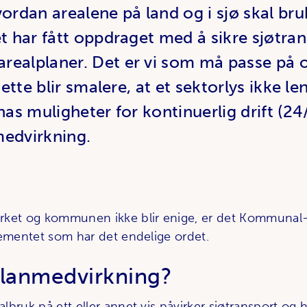
rdan arealene på land og i sjø skal br
et har fått oppdraget med å sikre sjøtra
realplaner. Det er vi som må passe på 
dette blir smalere, at et sektorlys ikke len
nas muligheter for kontinuerlig drift (24
medvirkning.
rket og kommunen ikke blir enige, er det Kommunal
tementet som har det endelige ordet.
planmedvirkning?
lbruk på ett eller annet vis påvirker sjøtransport og 