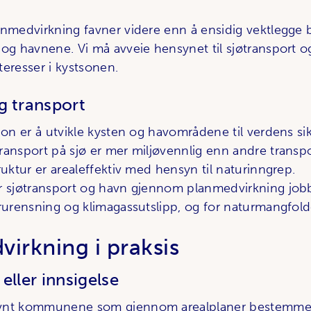
anmedvirkning favner videre enn å ensidig vektlegge 
 og havnene. Vi må avveie hensynet til sjøtransport 
teresser i kystsonen.
g transport
jon er å utvikle kysten og havområdene til verdens si
ransport på sjø er mer miljøvennlig enn andre transp
ruktur er arealeffektiv med hensyn til naturinngrep.
r sjøtransport og havn gjennom planmedvirkning jobb
orurensning og klimagassutslipp, og for naturmangfold
irkning i praksis
 eller innsigelse
vnt kommunene som gjennom arealplaner bestemme