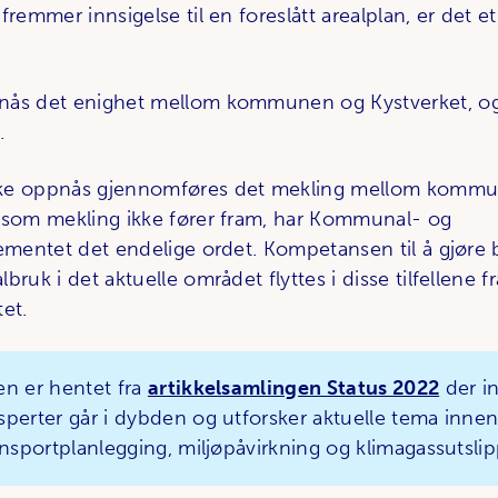
fremmer innsigelse til en foreslått arealplan, er det et
nås det enighet mellom kommunen og Kystverket, og
.
ke oppnås gjennomføres det mekling mellom komm
rsom mekling ikke fører fram, har Kommunal- og
tementet det endelige ordet. Kompetansen til å gjøre
bruk i det aktuelle området flyttes i disse tilfellen
et.
en er hentet fra
artikkelsamlingen Status 2022
der i
sperter går i dybden og utforsker aktuelle tema innen
ansportplanlegging, miljøpåvirkning og klimagassutsli