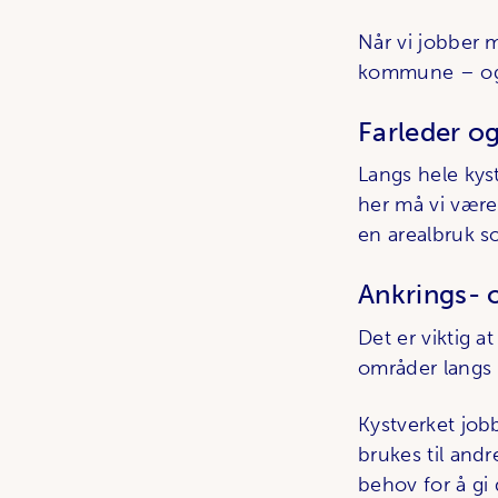
Når vi jobber m
kommune – og 
Farleder og
Langs hele kyst
her må vi være
en arealbruk so
Ankrings- 
Det er viktig a
områder langs 
Kystverket jobb
brukes til andr
behov for å gi 