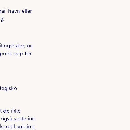
ai, havn eller
g.
ilingsruter, og
åpnes opp for
ategiske
t de ikke
også spille inn
ken til ankring,