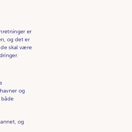
nretninger er
en, og det er
r de skal være
dringer.
e
 havner og
r både
vannet, og