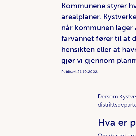
Kommunene styrer hvo
arealplaner. Kystverk
når kommunen lager a
farvannet fører til at 
hensikten eller at hav
gjør vi gjennom plan
Publisert
21.10.2022.
Dersom Kystve
distriktsdepar
Hva er 
Om ønsket area