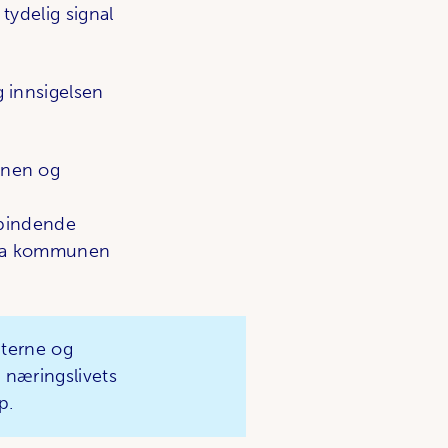
 tydelig signal
 innsigelsen
unen og
 bindende
e fra kommunen
nterne og
 næringslivets
pp.