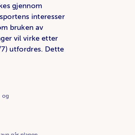
ukes gjennom
nsportens interesser
om bruken av
ger vil virke etter
/7) utfordres. Dette
- og
havn går planen