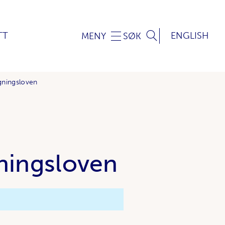
TT
ENGLISH
MENY
SØK
ygningsloven
gningsloven