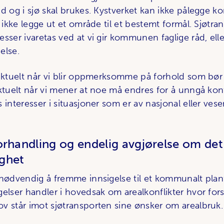
nd og i sjø skal brukes. Kystverket kan ikke pålegge
å ikke legge ut et område til et bestemt formål. Sjøtr
sser ivaretas ved at vi gir kommunen faglige råd, elle
else.
 aktuelt når vi blir oppmerksomme på forhold som bør
aktuelt når vi mener at noe må endres for å unngå kon
 interesser i situasjoner som er av nasjonal eller vese
orhandling og endelig avgjørelse om det
ghet
 nødvendig å fremme innsigelse til et kommunalt plan
elser handler i hovedsak om arealkonflikter hvor forsl
v står imot sjøtransporten sine ønsker om arealbruk.