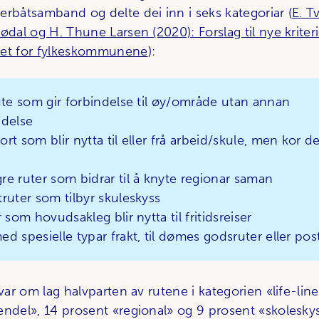
erbåtsamband og delte dei inn i seks kategoriar (
E. Tv
ødal og H. Thune Larsen (2020): Forslag til nye kriterie
met for fylkeskommunene
):
te som gir forbindelse til øy/område utan annan
ndelse
rt som blir nytta til eller frå arbeid/skule, men kor de
e ruter som bidrar til å knyte regionar saman
ruter som tilbyr skuleskyss
 som hovudsakleg blir nytta til fritidsreiser
d spesielle typar frakt, til dømes godsruter eller pos
 var om lag halvparten av rutene i kategorien «life-li
endel», 14 prosent «regional» og 9 prosent «skoleskys