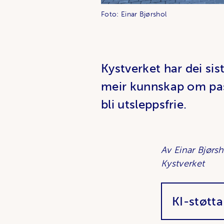
Foto: Einar Bjørshol
Kystverket har dei sis
meir kunnskap om pass
bli utsleppsfrie.
Av Einar Bjørsh
Kystverket
KI-støtt