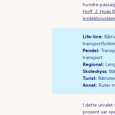
hundre passasj
Hoff, J. Hoås R
inntektssyste
Life-line:
Båtru
transportforbi
Pendel:
Transpo
transport
Regional:
Lengr
Skoleskyss:
Båt
Turist:
Båtruter
Annet:
Ruter me
I dette utvalet
prosent var «p