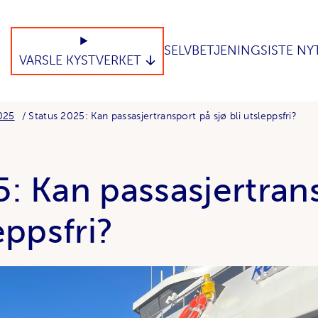
SELVBETJENING
SISTE NY
VARSLE KYSTVERKET
025
Status 2025: Kan passasjertransport på sjø bli utsleppsfri?
5: Kan passasjertran
eppsfri?