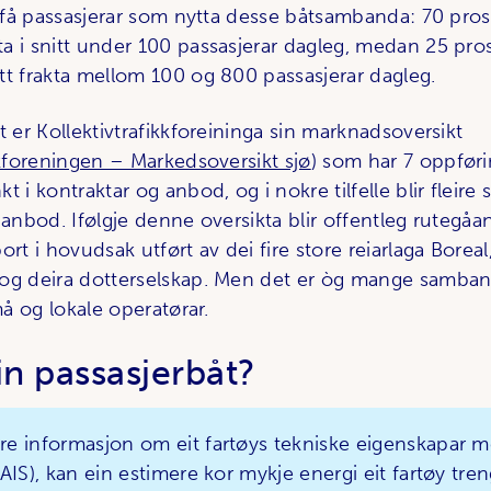
vt få passasjerar som nytta desse båtsambanda: 70 pro
a i snitt under 100 passasjerar dagleg, medan 25 pro
tt frakta mellom 100 og 800 passasjerar dagleg.
t er Kollektivtrafikkforeininga sin marknadsoversikt
kkforeningen – Markedsoversikt sjø
) som har 7 oppfør
t i kontraktar og anbod, og i nokre tilfelle blir fleir
 anbod. Ifølgje denne oversikta blir offentleg rutegå
ort i hovudsak utført av dei fire store reiarlaga Boreal
og deira dotterselskap. Men det er òg mange samban
små og lokale operatørar.
in passasjerbåt?
e informasjon om eit fartøys tekniske eigenskapar m
AIS), kan ein estimere kor mykje energi eit fartøy tre