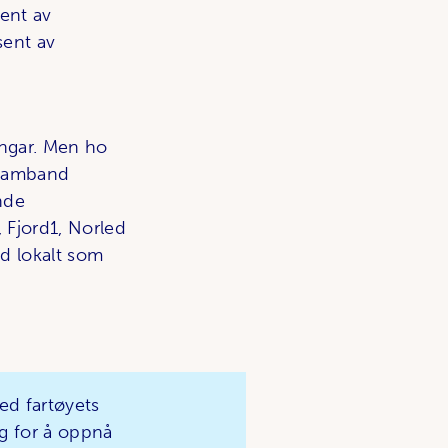
sent av
sent av
ingar. Men ho
e samband
ande
, Fjord1, Norled
d lokalt som
ed fartøyets
ng for å oppnå