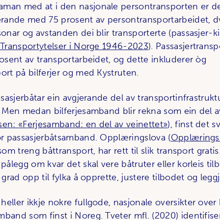
man med at i den nasjonale persontransporten er det
ande med 75 prosent av persontransportarbeidet, d
sonar og avstanden dei blir transporterte (passasjer-k
: Transportytelser i Norge 1946-2023
). Passasjertransp
rosent av transportarbeidet, og dette inkluderer òg
ort på bilferjer og med Kystruten.
assasjerbåtar ein avgjerande del av transportinfrastrukt
t. Men medan bilferjesamband blir rekna som ein del a
sen: «Ferjesamband: en del av veinettet»
), finst det s
for passasjerbåtsamband. Opplæringslova (
Opplæringsl
som treng båttransport, har rett til slik transport grati
 pålegg om kvar det skal vere båtruter eller korleis til
r grad opp til fylka å opprette, justere tilbodet og legg
eller ikkje nokre fullgode, nasjonale oversikter over
mband som finst i Noreg. Tveter mfl. (2020) identifise