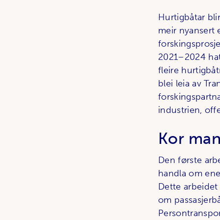
Hurtigbåtar bli
meir nyansert 
forskingsprosj
2021–2024 hatt
fleire hurtigbå
blei leia av T
forskingspartn
industrien, of
Kor man
Den første arb
handla om ene
Dette arbeidet
om passasjerbåt
Persontransport