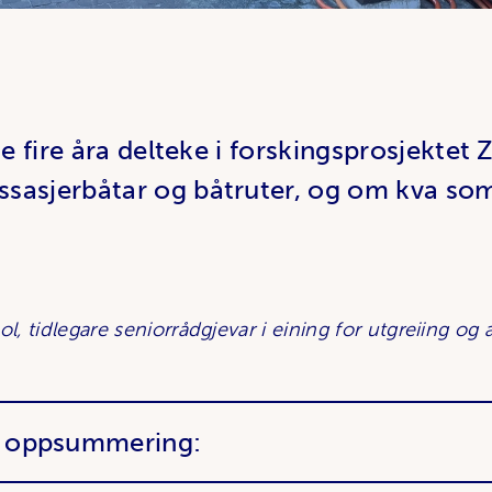
te fire åra delteke i forskingsprosjektet
asjerbåtar og båtruter, og om kva som s
ol, tidlegare seniorrådgjevar i eining for utgreiing og 
a oppsummering: