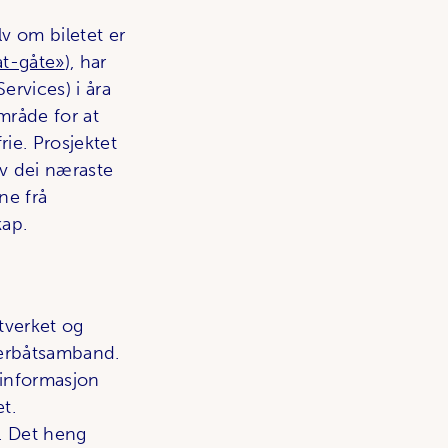
lv om biletet er
åt-gåte»
), har
ervices) i åra
mråde for at
rie. Prosjektet
av dei næraste
ne frå
kap.
tverket og
jerbåtsamband.
 informasjon
t.
n. Det heng