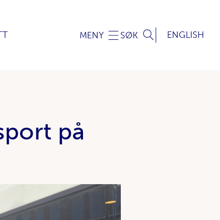
TT
ENGLISH
MENY
SØK
sport på