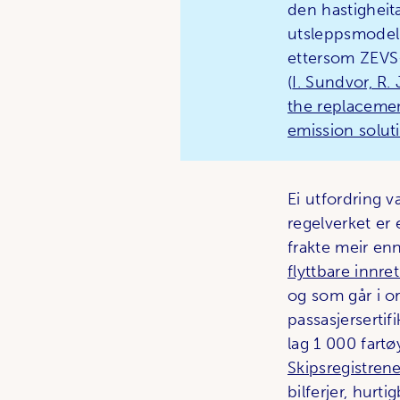
den hastigheita
utsleppsmodel
ettersom ZEVS-
(
I. Sundvor, R.
the replacemen
emission solut
Ei utfordring v
regelverket er 
frakte meir enn
flyttbare innre
og som går i or
passasjersertif
lag 1 000 fartø
Skipsregistre
bilferjer, hurt