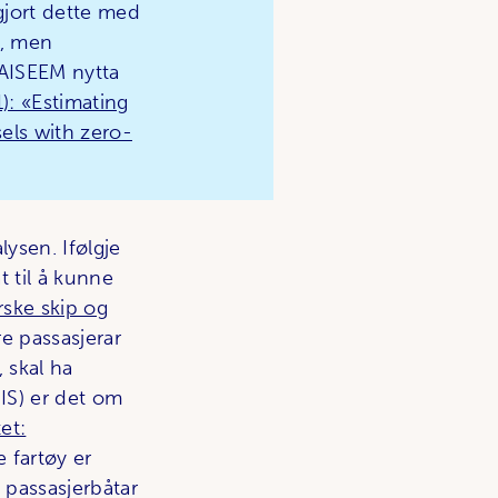
 gjort dette med
), men
 AISEEM nytta
): «Estimating
els with zero-
lysen. Ifølgje
t til å kunne
orske skip og
re passasjerar
 skal ha
NIS) er det om
et:
e fartøy er
n passasjerbåtar