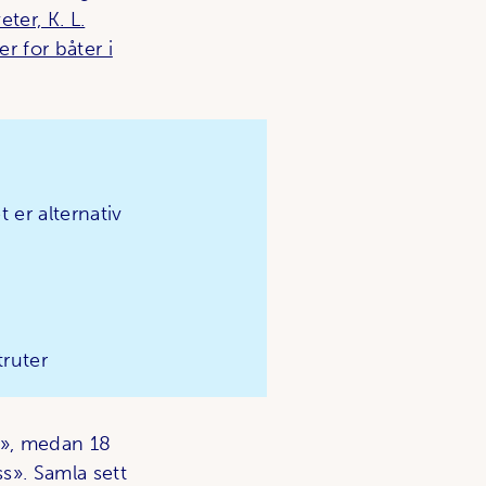
eter, K. L.
r for båter i
t er alternativ
truter
ne», medan 18
s». Samla sett