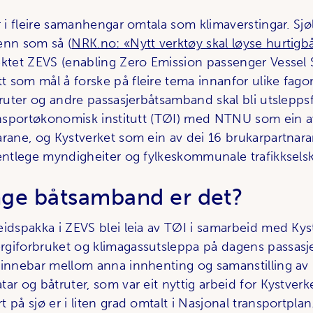
r i fleire samanhengar omtala som klimaverstingar. Sjø
enn som så (
NRK.no: «Nytt verktøy skal løyse hurtigb
ektet ZEVS (enabling Zero Emission passenger Vessel S
 som mål å forske på fleire tema innanfor ulike fago
truter og andre passasjerbåtsamband skal bli utsleppsf
ransportøkonomisk institutt (TØI) med NTNU som ein 
arane, og Kystverket som ein av dei 16 brukarpartnara
fentlege myndigheiter og fylkeskommunale trafikksels
ge båtsamband er det?
eidspakka i ZEVS blei leia av TØI i samarbeid med Kys
rgiforbruket og klimagassutsleppa på dagens passas
 innebar mellom anna innhenting og samanstilling av
ar og båtruter, som var eit nyttig arbeid for Kystverke
 på sjø er i liten grad omtalt i Nasjonal transportpla