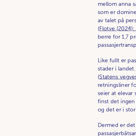
mellom anna sa
som er dominer
av talet på per
(
Flotve (2024)
berre for 1,7 p
passasjertransp
Like fullt er p
stader i lande
(
Statens vegve
retningsliner 
seier at elevar 
finst det ingen
og det er i sto
Dermed er det h
passasjerbåtsa