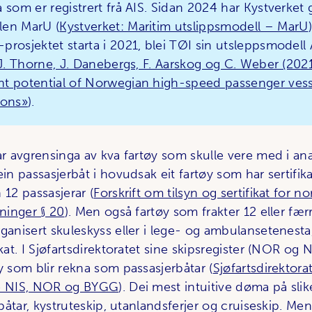
 som er registrert frå AIS. Sidan 2024 har Kystverket
len MarU (
Kystverket: Maritim utslippsmodell – MarU
prosjektet starta i 2021, blei TØI sin utsleppsmodell
 J. Thorne, J. Danebergs, F. Aarskog og C. Weber (2021
t potential of Norwegian high-speed passenger vess
ions»
).
ar avgrensinga av kva fartøy som skulle vere med i ana
ein passasjerbåt i hovudsak eit fartøy som har sertifika
 12 passasjerar (
Forskrift om tilsyn og sertifikat for n
tninger § 20
). Men også fartøy som frakter 12 eller fær
ganisert skuleskyss eller i lege- og ambulansetenesta,
ikat. I Sjøfartsdirektoratet sine skipsregister (NOR og 
y som blir rekna som passasjerbåtar (
Sjøfartsdirektorat
ne NIS, NOR og BYGG
). Dei mest intuitive døma på slik
igbåtar, kystruteskip, utanlandsferjer og cruiseskip. Me