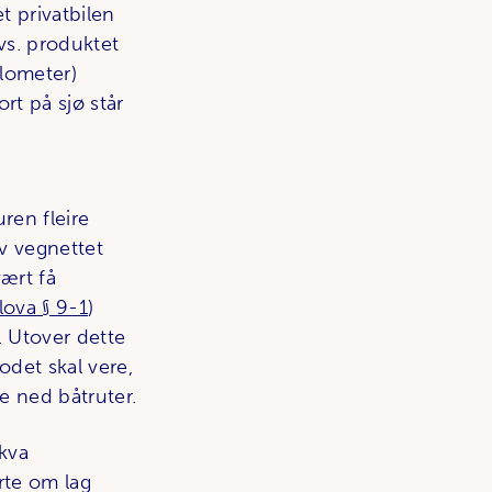
 privatbilen
vs. produktet
ilometer)
ort på sjø står
uren fleire
v vegnettet
vært få
ova § 9-1
)
s. Utover dette
bodet skal vere,
je ned båtruter.
 kva
rte om lag