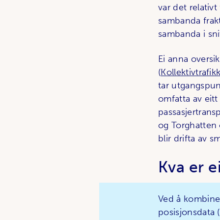
var det relati
sambanda frakt
sambanda i sni
Ei anna oversik
(
Kollektivtrafi
tar utgangspunk
omfatta av eitt
passasjertransp
og Torghatten 
blir drifta av 
Kva er e
Ved å kombiner
posisjonsdata (