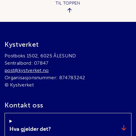
TIL TOPPEN
Bunnområde
Kystverket
Postboks 1502, 6025 ÅLESUND
Sentralbord: 07847
post@kystverket.no
Organisasjonsnummer: 874783242
© Kystverket
Kontakt oss
Hva gjelder det?