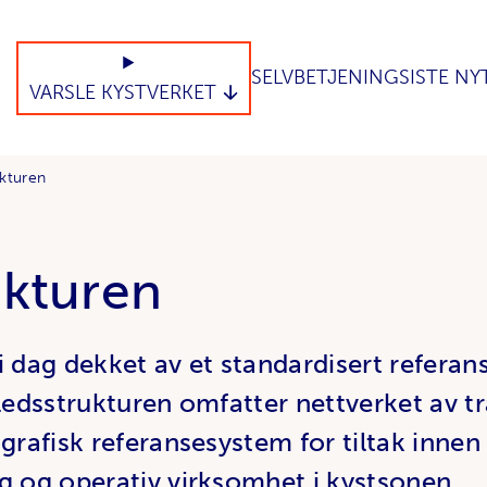
SELVBETJENING
SISTE NY
VARSLE KYSTVERKET
ukturen
ukturen
i dag dekket av et standardisert referan
ledsstrukturen omfatter nettverket av tra
grafisk referansesystem for tiltak innen 
g og operativ virksomhet i kystsonen.