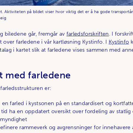
. Aktiviteten på bildet viser hvor viktig det er å ha gode transportåre
teig
 biledene går, fremgår av
farledsforskriften
. I forskri
t over farledene i vår kartløsning Kystinfo. I
Kystinfo
k
talag i kartet slik at farledene vises sammen med ann
t med farledene
arledsstrukturen er:
 en farled i kystsonen på en standardisert og kortfat
 tid ha en oppdatert oversikt over fordeling av statl
 myndighet
efinere rammeverk og avgrensninger for innehavere a