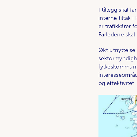
I tillegg skal 
interne tiltak 
er trafikkårer 
Farledene skal 
Økt utnyttelse
sektormyndighe
fylkeskommuner
interesseområd
og effektivitet.