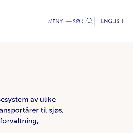
TT
ENGLISH
MENY
SØK
sesystem av ulike
nsportårer til sjøs,
forvaltning,