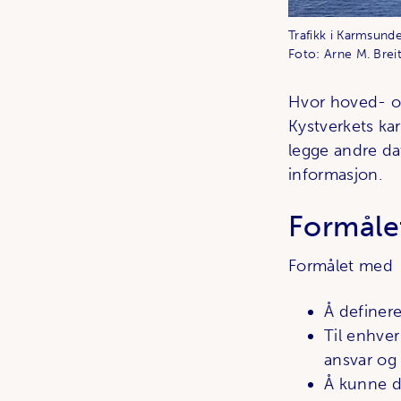
Trafikk i Karmsundet
Foto: Arne M. Brei
Hvor hoved- og
Kystverkets kar
legge andre da
informasjon.
Formåle
Formålet med f
Å definere
Til enhver
ansvar og
Å kunne d