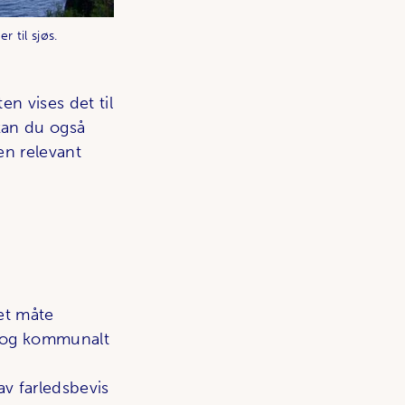
r til sjøs.
ften vises det til
an du også
en relevant
tet måte
ig og kommunalt
v farledsbevis