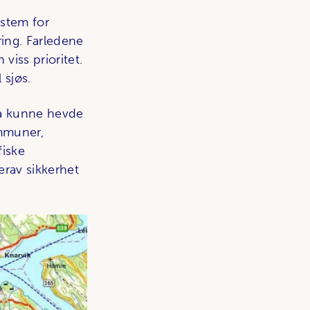
ystem for
ring. Farledene
 viss prioritet.
 sjøs.
 å kunne hevde
ommuner,
fiske
erav sikkerhet