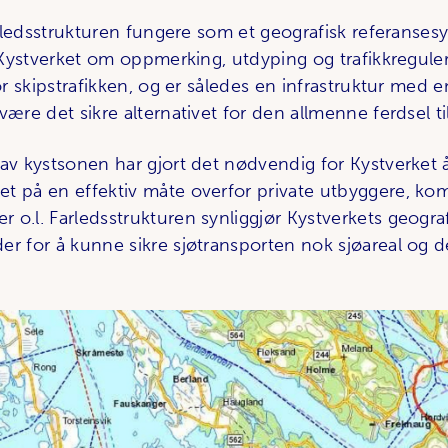
farledsstrukturen fungere som et geografisk referanses
i Kystverket om oppmerking, utdyping og trafikkregule
for skipstrafikken, og er således en infrastruktur med en
være det sikre alternativet for den allmenne ferdsel til
 av kystsonen har gjort det nødvendig for Kystverket
t på en effektiv måte overfor private utbyggere, k
 o.l. Farledsstrukturen synliggjør Kystverkets geogra
er for å kunne sikre sjøtransporten nok sjøareal og d