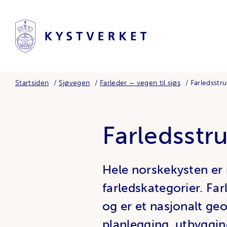
Startsiden
Sjøvegen
Farleder – vegen til sjøs
Farledsstr
Farledsstr
Hele norskekysten er 
farledskategorier. Far
og er et nasjonalt geo
planlegging, utbyggin