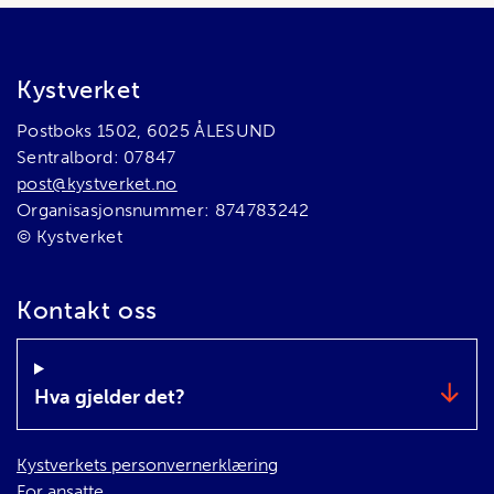
Bunnområde
Kystverket
Postboks 1502, 6025 ÅLESUND
Sentralbord: 07847
post@kystverket.no
Organisasjonsnummer: 874783242
© Kystverket
Kontakt oss
Hva gjelder det?
Kystverkets personvernerklæring
For ansatte