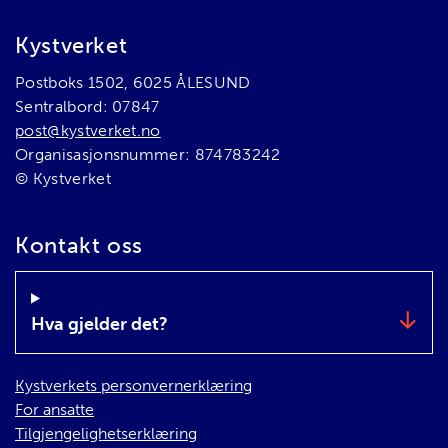
Bunnområde
Kystverket
Postboks 1502, 6025 ÅLESUND
Sentralbord: 07847
post@kystverket.no
Organisasjonsnummer: 874783242
© Kystverket
Kontakt oss
Hva gjelder det?
Kystverkets personvernerklæring
For ansatte
Tilgjengelighetserklæring