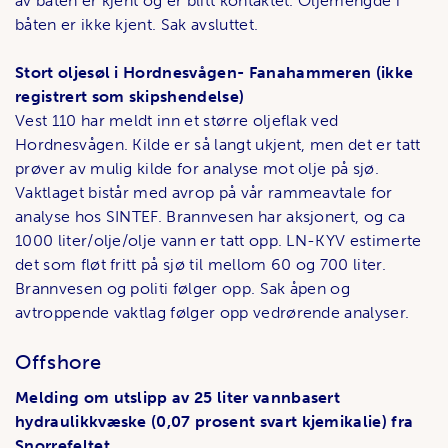
av båten er kjent og er blitt kontaktet. Oljemengde i
båten er ikke kjent. Sak avsluttet.
Stort oljesøl i Hordnesvågen- Fanahammeren (ikke
registrert som skipshendelse)
Vest 110 har meldt inn et større oljeflak ved
Hordnesvågen. Kilde er så langt ukjent, men det er tatt
prøver av mulig kilde for analyse mot olje på sjø.
Vaktlaget bistår med avrop på vår rammeavtale for
analyse hos SINTEF. Brannvesen har aksjonert, og ca
1000 liter/olje/olje vann er tatt opp. LN-KYV estimerte
det som fløt fritt på sjø til mellom 60 og 700 liter.
Brannvesen og politi følger opp. Sak åpen og
avtroppende vaktlag følger opp vedrørende analyser.
Offshore
Melding om utslipp av 25 liter vannbasert
hydraulikkvæske (0,07 prosent svart kjemikalie) fra
Snorrefeltet