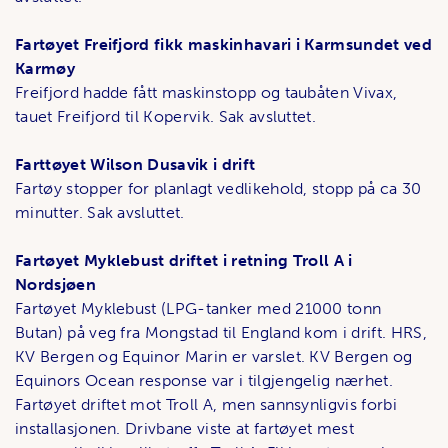
Fartøyet Freifjord fikk maskinhavari i Karmsundet ved
Karmøy
Freifjord hadde fått maskinstopp og taubåten Vivax,
tauet Freifjord til Kopervik. Sak avsluttet.
Farttøyet Wilson Dusavik i drift
Fartøy stopper for planlagt vedlikehold, stopp på ca 30
minutter. Sak avsluttet.
Fartøyet Myklebust driftet i retning Troll A i
Nordsjøen
Fartøyet Myklebust (LPG-tanker med 21000 tonn
Butan) på veg fra Mongstad til England kom i drift. HRS,
KV Bergen og Equinor Marin er varslet. KV Bergen og
Equinors Ocean response var i tilgjengelig nærhet.
Fartøyet driftet mot Troll A, men sannsynligvis forbi
installasjonen. Drivbane viste at fartøyet mest