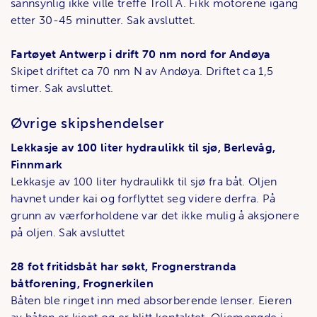
sannsynlig ikke ville treffe Troll A. Fikk motorene igang
etter 30-45 minutter. Sak avsluttet.
Fartøyet Antwerp i drift 70 nm nord for Andøya
Skipet driftet ca 70 nm N av Andøya. Driftet ca 1,5
timer. Sak avsluttet.
Øvrige skipshendelser
Lekkasje av 100 liter hydraulikk til sjø, Berlevåg,
Finnmark
Lekkasje av 100 liter hydraulikk til sjø fra båt. Oljen
havnet under kai og forflyttet seg videre derfra. På
grunn av værforholdene var det ikke mulig å aksjonere
på oljen. Sak avsluttet
28 fot fritidsbåt har søkt, Frognerstranda
båtforening, Frognerkilen
Båten ble ringet inn med absorberende lenser. Eieren