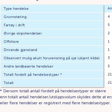
An
Type hendelse
4
Grunnstøting
5
Fartøy i drift
2
Øvrige skipshendelser
1
Offshore
1
Drivende gjenstand
3
Observert mulig akutt forurensning på sjø (ukjent kilde)
5
Andre landbaserte hendelser
21
Totalt fordelt på hendelsestyper *
21
Totalt
* Dersom totalt antall fordelt på hendelsestyper er større
enn totalt antall hendelser/utslippsvolum skyldes dette at en
eller flere hendelser er registrert med flere hendelsestyper.