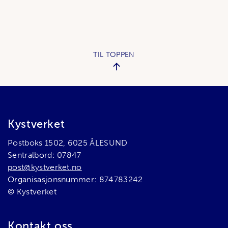
TIL TOPPEN
Bunnområde
Kystverket
Postboks 1502, 6025 ÅLESUND
Sentralbord: 07847
post@kystverket.no
Organisasjonsnummer: 874783242
© Kystverket
Kontakt oss