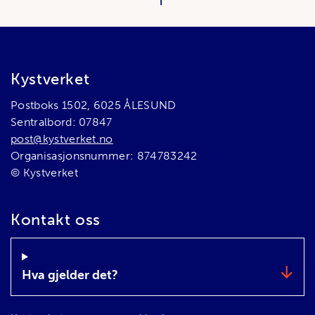
Bunnområde
Kystverket
Postboks 1502, 6025 ÅLESUND
Sentralbord: 07847
post@kystverket.no
Organisasjonsnummer: 874783242
© Kystverket
Kontakt oss
Hva gjelder det?