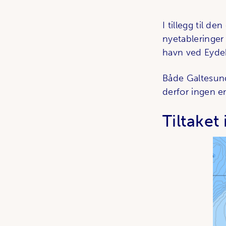
I tillegg til de
nyetableringer 
havn ved Eyde
Både Galtesund
derfor ingen e
Tiltaket