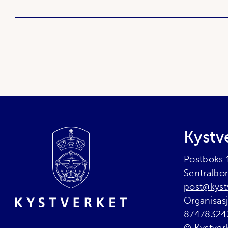
Bunnområde
Kystv
Postboks
Sentralbo
post@kyst
Organisa
87478324