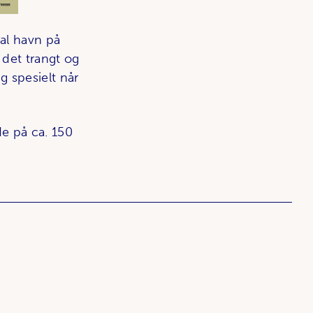
al havn på
det trangt og
g spesielt når
de på ca. 150