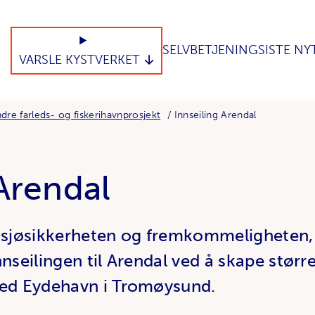
SELVBETJENING
SISTE NY
VARSLE KYSTVERKET
dre farleds- og fiskerihavnprosjekt
Innseiling Arendal
 Arendal
e sjøsikkerheten og fremkommeligheten, 
nnseilingen til Arendal ved å skape større f
ved Eydehavn i Tromøysund.