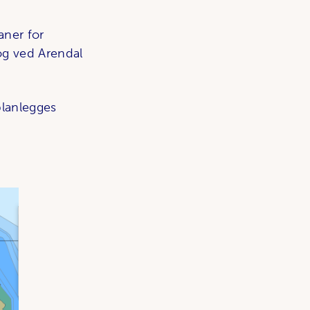
laner for
 og ved Arendal
planlegges