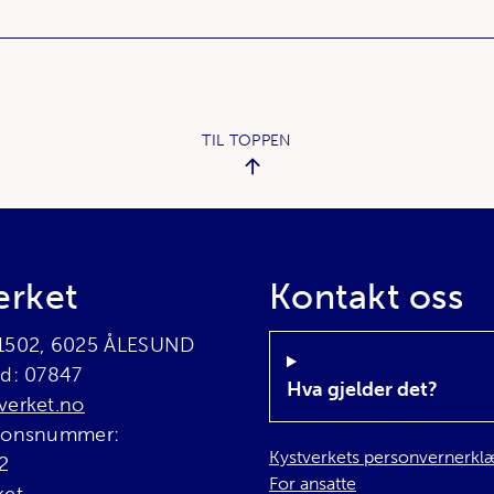
TIL TOPPEN
erket
Kontakt oss
 1502, 6025 ÅLESUND
rd: 07847
Hva gjelder det?
verket.no
sjonsnummer:
Kystverkets personvernerkl
2
For ansatte