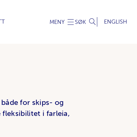
TT
ENGLISH
MENY
SØK
både for skips- og
leksibilitet i farleia,