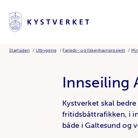
Startsiden
Utbygging
Farleds- og fiskerihavnprosjekt
Min
Innseiling
Kystverket skal bedr
fritidsbåttrafikken, i i
både i Galtesund og 