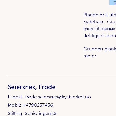
Planen er å u
Eydehavn. Grun
fører til manøv
det ligger andr
Grunnen planleg
meter.
Seiersnes, Frode
E-post:
frode.seiersnes@kystverket.no
Mobil: +4790237436
Stilling: Senioringeniør