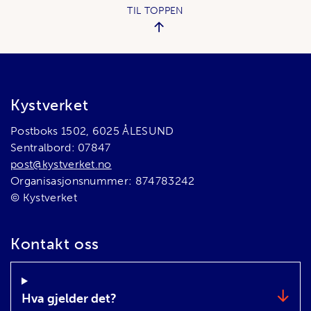
TIL TOPPEN
Bunnområde
Kystverket
Postboks 1502, 6025 ÅLESUND
Sentralbord: 07847
post@kystverket.no
Organisasjonsnummer: 874783242
© Kystverket
Kontakt oss
Hva gjelder det?