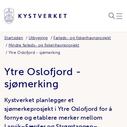
SØK
MEN
Startsiden
Utbygging
Farleds- og fiskerihavnprosjekt
Mindre farleds- og fiskerihavnprosjekt
Ytre Oslofjord - sjømerking
Ytre Oslofjord -
sjømerking
Kystverket planlegger et
sjømerkeprosjekt i Ytre Oslofjord for å
fornye og etablere merker mellom
Larvik–Færder og Strømtangen–