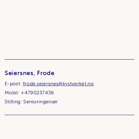
Seiersnes, Frode
E-post:
frode.seiersnes@kystverket.no
Mobil: +4790237436
Stilling: Senioringeniør