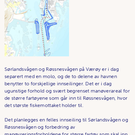
Sørlandsvågen og Røssnesvågen på Værøy er i dag
separert med en molo, og de to delene av havnen
benytter to forskjellige innseilinger. Det er i dag
ugunstige forhold og svært begrenset manøverareal for
de større fartøyene som går inn til Røssnesvågen, hvor
det største fiskemottaket holder til.
Det planlegges en felles innseiling til Sørlandsvågen og
Røssnesvågen og forbedring av
manøvreringsforholdene for større fartøy som skal inn