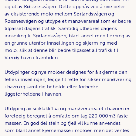
og ut av Røssnesvågen. Dette oppnås ved å rive deler
av eksisterende molo mellom Sørlandsvågen og
Røssnesvågen og utdype et manøverareal som er bedre
tilpasset dagens trafikk. Samtidig utbedres dagens
innseiling til Sørlandsvågen, blant annet med fjerning av
en grunne utenfor innseilingen og skjerming med
molo, slik at denne blir bedre tilpasset all trafikk til
Værøy havn i framtiden.
Utdypinger og nye moloer designes for å skjerme den
felles innseilingen, legge til rette for sikker manøvrering
i havn og samtidig beholde eller forbedre
liggeforholdene i havnen.
Utdyping av seiklakkflua og manøverarealet i havnen er
foreløpig beregnet å omfatte om lag 220.000m3 faste
masser. En god del stein og fjell vil kunne anvendes
som blant annet kjernemasse i moloer, men det ventes