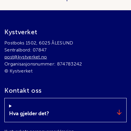
Bunnområde
Kystverket
Postboks 1502, 6025 ÅLESUND
Sentralbord: 07847
post@kystverket.no
Organisasjonsnummer: 874783242
© Kystverket
Kontakt oss
Hva gjelder det?