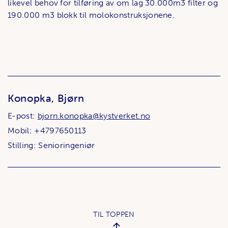
likevel behov for tilføring av om lag 30.000m3 filter og
190.000 m3 blokk til molokonstruksjonene.
Konopka, Bjørn
E-post:
bjorn.konopka@kystverket.no
Mobil: +4797650113
Stilling: Senioringeniør
TIL TOPPEN