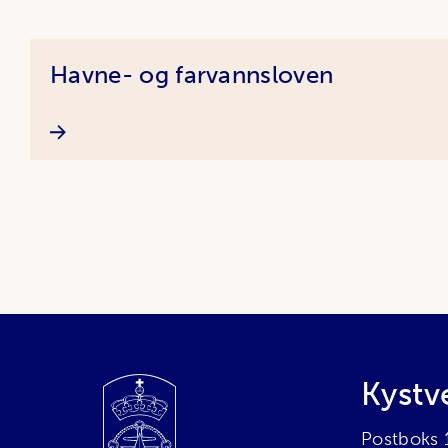
Artikler
Havne- og farvannsloven
Bunnområde
Kystv
Postboks