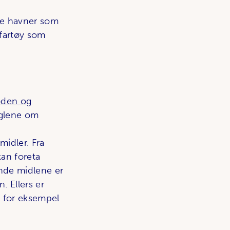
ate havner som
t fartøy som
oden og
eglene om
idler. Fra
an foreta
ende midlene er
. Ellers er
 for eksempel