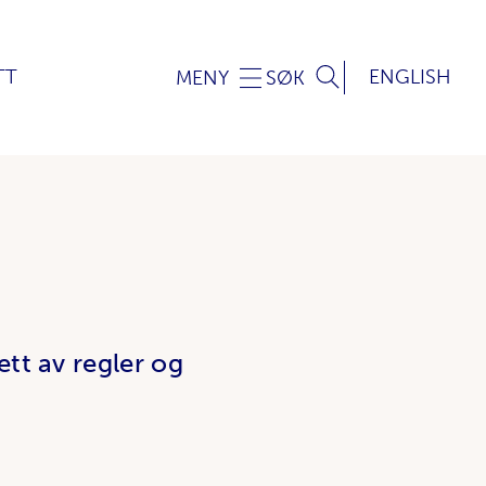
TT
ENGLISH
MENY
SØK
tt av regler og