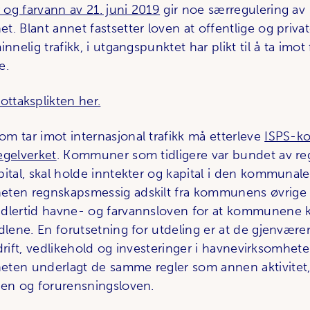
og farvann av 21. juni 2019
gir noe særregulering av
t. Blant annet fastsetter loven at offentlige og priv
innelig trafikk, i utgangspunktet har plikt til å ta imo
e.
ttaksplikten her.
m tar imot internasjonal trafikk må etterleve
ISPS-k
egelverket
. Kommuner som tidligere var bundet av r
pital, skal holde inntekter og kapital i den kommunale
ten regnskapsmessig adskilt fra kommunens øvrige m
dlertid havne- og farvannsloven for at kommunene k
idlene. En forutsetning for utdeling er at de gjenvær
l drift, vedlikehold og investeringer i havnevirksomheten
ten underlagt de samme regler som annen aktivitet,
ven og forurensningsloven.