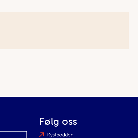
Følg oss
Kystpodden