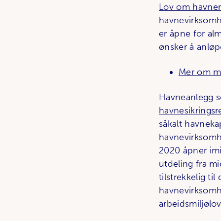
Lov om havner 
havnevirksomhe
er åpne for alm
ønsker å anløp
Mer om mo
Havneanlegg so
havnesikringsr
såkalt havneka
havnevirksomhe
2020 åpner imi
utdeling fra m
tilstrekkelig ti
havnevirksomhe
arbeidsmiljølo