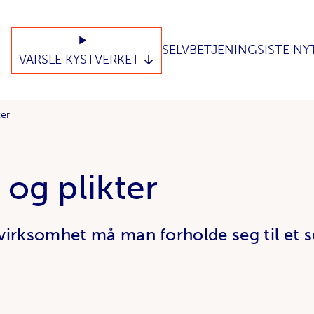
SELVBETJENING
SISTE NY
VARSLE KYSTVERKET
ter
 og plikter
irksomhet må man forholde seg til et se